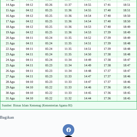
14 Agu
04:12
05:26
11:37
14:55
17:41
18:51
15 Agu
04:12
05:25
11:36
14:55
17:40
18:51
16 Agu
04:12
05:25
11:36
14:54
17:40
18:50
17 Agu
04:12
05:25
11:36
14:54
17:40
18:50
18 Agu
04:12
05:25
11:36
14:53
17:40
18:49
19 Agu
04:12
05:25
11:36
14:53
17:39
18:49
20 Agu
04:11
05:24
11:35
14:52
17:39
18:49
21 Agu
04:11
05:24
11:35
14:51
17:39
18:48
22 Agu
04:11
05:24
11:35
14:51
17:39
18:48
23 Agu
04:11
05:24
11:35
14:50
17:38
18:48
24 Agu
04:11
05:24
11:34
14:49
17:38
18:47
25 Agu
04:11
05:23
11:34
14:49
17:38
18:47
26 Agu
04:11
05:23
11:34
14:48
17:37
18:47
27 Agu
04:11
05:23
11:33
14:47
17:37
18:46
28 Agu
04:10
05:23
11:33
14:47
17:37
18:46
29 Agu
04:10
05:22
11:33
14:46
17:36
18:45
30 Agu
04:10
05:22
11:33
14:45
17:36
18:45
31 Agu
04:10
05:22
11:32
14:44
17:36
18:45
Sumber: Bimas Islam Kemenag (Kementerian Agama RI)
Bagikan