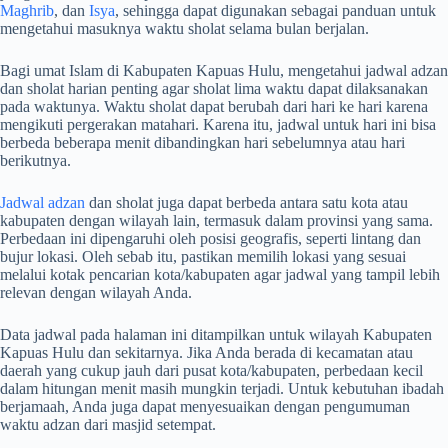
Maghrib
, dan
Isya
, sehingga dapat digunakan sebagai panduan untuk
mengetahui masuknya waktu sholat selama bulan berjalan.
Bagi umat Islam di Kabupaten Kapuas Hulu, mengetahui jadwal adzan
dan sholat harian penting agar sholat lima waktu dapat dilaksanakan
pada waktunya. Waktu sholat dapat berubah dari hari ke hari karena
mengikuti pergerakan matahari. Karena itu, jadwal untuk hari ini bisa
berbeda beberapa menit dibandingkan hari sebelumnya atau hari
berikutnya.
Jadwal adzan
dan sholat juga dapat berbeda antara satu kota atau
kabupaten dengan wilayah lain, termasuk dalam provinsi yang sama.
Perbedaan ini dipengaruhi oleh posisi geografis, seperti lintang dan
bujur lokasi. Oleh sebab itu, pastikan memilih lokasi yang sesuai
melalui kotak pencarian kota/kabupaten agar jadwal yang tampil lebih
relevan dengan wilayah Anda.
Data jadwal pada halaman ini ditampilkan untuk wilayah Kabupaten
Kapuas Hulu dan sekitarnya. Jika Anda berada di kecamatan atau
daerah yang cukup jauh dari pusat kota/kabupaten, perbedaan kecil
dalam hitungan menit masih mungkin terjadi. Untuk kebutuhan ibadah
berjamaah, Anda juga dapat menyesuaikan dengan pengumuman
waktu adzan dari masjid setempat.