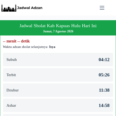
Skip
to
content
Jadwal Sholat Kab Kapuas Hulu Hari Ini
Jumat, 7 Agustus 2026
-- menit -- detik
Waktu adzan sholat selanjutnya:
Isya
04:12
Subuh
05:26
Terbit
11:38
Dzuhur
14:58
Ashar