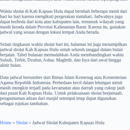
Waktu sholat di Kab Kapuas Hulu dapat berubah beberapa menit dari
hari ke hari karena mengikuti pergerakan matahari. Jadwalnya juga
dapat berbeda dari kota atau kabupaten lain, termasuk wilayah yang
masih berada dalam Provinsi Kalimantan Barat. Karena itu, gunakan
jadwal yang sesuai dengan lokasi tempat Anda berada.
Selain ringkasan waktu sholat hari ini, halaman ini juga menampilkan
jadwal sholat Kab Kapuas Hulu untuk seluruh tanggal dalam bulan
berjalan. Tabel bulanan memudahkan Anda membandingkan waktu
Subuh, Terbit, Dzuhur, Ashar, Maghrib, dan Isya dari awal hingga
akhir bulan.
Data jadwal bersumber dari Bimas Islam Kemenag atau Kementerian
Agama Republik Indonesia. Perbedaan kecil dalam hitungan menit
masih mungkin terjadi pada kecamatan atau daerah yang cukup jauh
dari pusat Kab Kapuas Hulu. Untuk pelaksanaan sholat berjamaah,
pengumuman adzan dari masjid setempat tetap dapat digunakan
sebagai rujukan tambahan.
Home
»
Sholat
»
Jadwal Sholat Kabupaten Kapuas Hulu