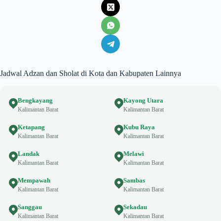
Jadwal Adzan dan Sholat di Kota dan Kabupaten Lainnya
Bengkayang
Kayong Utara
Kalimantan Barat
Kalimantan Barat
Ketapang
Kubu Raya
Kalimantan Barat
Kalimantan Barat
Landak
Melawi
Kalimantan Barat
Kalimantan Barat
Mempawah
Sambas
Kalimantan Barat
Kalimantan Barat
Sanggau
Sekadau
Kalimantan Barat
Kalimantan Barat