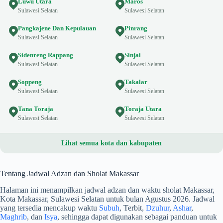
Luwu Utara
Maros
Sulawesi Selatan
Sulawesi Selatan
Pangkajene Dan Kepulauan
Pinrang
Sulawesi Selatan
Sulawesi Selatan
Sidenreng Rappang
Sinjai
Sulawesi Selatan
Sulawesi Selatan
Soppeng
Takalar
Sulawesi Selatan
Sulawesi Selatan
Tana Toraja
Toraja Utara
Sulawesi Selatan
Sulawesi Selatan
Lihat semua kota dan kabupaten
Tentang Jadwal Adzan dan Sholat Makassar
Halaman ini menampilkan jadwal adzan dan waktu sholat Makassar,
Kota Makassar, Sulawesi Selatan untuk bulan Agustus 2026. Jadwal
yang tersedia mencakup waktu
Subuh
, Terbit,
Dzuhur
,
Ashar
,
Maghrib
, dan
Isya
, sehingga dapat digunakan sebagai panduan untuk