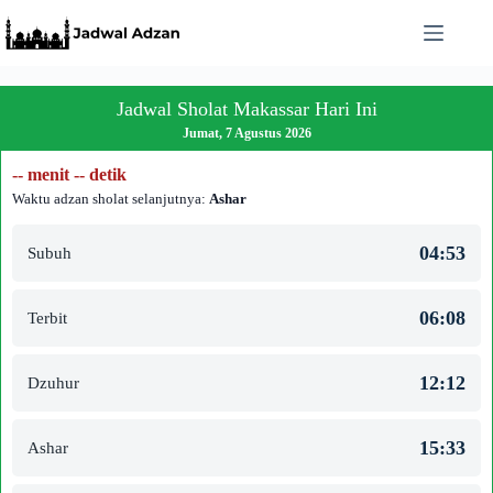
Skip
to
content
Jadwal Sholat Makassar Hari Ini
Jumat, 7 Agustus 2026
-- menit -- detik
Waktu adzan sholat selanjutnya:
Ashar
04:53
Subuh
06:08
Terbit
12:12
Dzuhur
15:33
Ashar