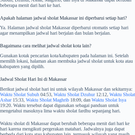
beberapa menit dari hari ke hari.
Apakah halaman jadwal sholat Makassar ini diperbarui setiap hari?
Ya. Halaman jadwal sholat Makassar diperbarui otomatis setiap hari
agar menampilkan jadwal hari berjalan dan bulan berjalan.
Bagaimana cara melihat jadwal sholat kota lain?
Gunakan kotak pencarian kota/kabupaten pada halaman ini. Setelah
memilih lokasi, halaman akan membuka jadwal sholat untuk kota atau
kabupaten yang dipilih.
Jadwal Sholat Hari Ini di Makassar
Berikut jadwal sholat hari ini untuk wilayah Makassar dan sekitarnya:
Waktu Sholat Subuh
04:53,
Waktu Sholat Dzuhur
12:12,
Waktu Sholat
Ashar
15:33,
Waktu Sholat Maghrib
18:09, dan
Waktu Sholat Isya
19:20. Waktu tersebut dapat digunakan sebagai panduan untuk
mengetahui masuknya lima waktu sholat fardhu sepanjang hari.
Waktu sholat di Makassar dapat berubah beberapa menit dari hari ke
hari karena mengikuti pergerakan matahari. Jadwalnya juga dapat
berbeda dari kota atau kabupaten lain, termasuk wilayah yang masih