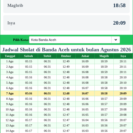
18:58
Maghrib
20:09
Isya
Pilih Kota:
Jadwal Sholat di Banda Aceh untuk bulan Agustus 2026
Tanggal
Subuh
Terbit
Dzuhur
Ashar
Magrib
Isya
1 Agu
05:15
06:31
12:49
16:09
18:59
20:11
2 Agu
05:15
06:31
12:49
16:09
18:59
20:11
3 Agu
05:15
06:31
12:48
16:08
18:59
20:11
4 Agu
05:16
06:31
12:48
16:08
18:58
20:10
5 Agu
05:16
06:31
12:48
16:08
18:58
20:10
6 Agu
05:16
06:31
12:48
16:07
18:58
20:10
7 Agu
05:16
06:31
12:48
16:07
18:58
20:09
8 Agu
05:16
06:31
12:48
16:06
18:57
20:09
9 Agu
05:16
06:31
12:48
16:06
18:57
20:09
10 Agu
05:16
06:31
12:48
16:05
18:57
20:08
11 Agu
05:16
06:31
12:47
16:05
18:57
20:08
12 Agu
05:17
06:31
12:47
16:04
18:56
20:07
13 Agu
05:17
06:31
12:47
16:03
18:56
20:07
14 Agu
05:17
06:31
12:47
16:03
18:56
20:07