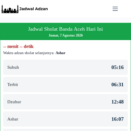
Skip
to
content
Jadwal Sholat Banda Aceh Hari Ini
Jumat, 7 Agustus 2026
-- menit -- detik
Waktu adzan sholat selanjutnya:
Ashar
05:16
Subuh
06:31
Terbit
12:48
Dzuhur
16:07
Ashar