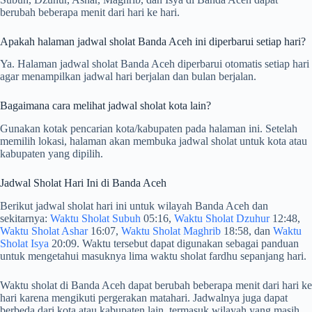
berubah beberapa menit dari hari ke hari.
Apakah halaman jadwal sholat Banda Aceh ini diperbarui setiap hari?
Ya. Halaman jadwal sholat Banda Aceh diperbarui otomatis setiap hari
agar menampilkan jadwal hari berjalan dan bulan berjalan.
Bagaimana cara melihat jadwal sholat kota lain?
Gunakan kotak pencarian kota/kabupaten pada halaman ini. Setelah
memilih lokasi, halaman akan membuka jadwal sholat untuk kota atau
kabupaten yang dipilih.
Jadwal Sholat Hari Ini di Banda Aceh
Berikut jadwal sholat hari ini untuk wilayah Banda Aceh dan
sekitarnya:
Waktu Sholat Subuh
05:16,
Waktu Sholat Dzuhur
12:48,
Waktu Sholat Ashar
16:07,
Waktu Sholat Maghrib
18:58, dan
Waktu
Sholat Isya
20:09. Waktu tersebut dapat digunakan sebagai panduan
untuk mengetahui masuknya lima waktu sholat fardhu sepanjang hari.
Waktu sholat di Banda Aceh dapat berubah beberapa menit dari hari ke
hari karena mengikuti pergerakan matahari. Jadwalnya juga dapat
berbeda dari kota atau kabupaten lain, termasuk wilayah yang masih