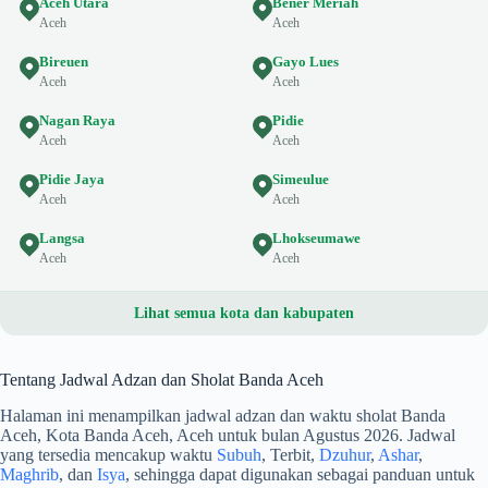
Aceh Utara
Bener Meriah
Aceh
Aceh
Bireuen
Gayo Lues
Aceh
Aceh
Nagan Raya
Pidie
Aceh
Aceh
Pidie Jaya
Simeulue
Aceh
Aceh
Langsa
Lhokseumawe
Aceh
Aceh
Lihat semua kota dan kabupaten
Tentang Jadwal Adzan dan Sholat Banda Aceh
Halaman ini menampilkan jadwal adzan dan waktu sholat Banda
Aceh, Kota Banda Aceh, Aceh untuk bulan Agustus 2026. Jadwal
yang tersedia mencakup waktu
Subuh
, Terbit,
Dzuhur
,
Ashar
,
Maghrib
, dan
Isya
, sehingga dapat digunakan sebagai panduan untuk