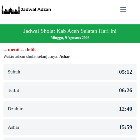
Skip
to
content
Jadwal Sholat Kab Aceh Selatan Hari Ini
Minggu, 9 Agustus 2026
-- menit -- detik
Waktu adzan sholat selanjutnya:
Ashar
05:12
Subuh
06:26
Terbit
12:40
Dzuhur
15:59
Ashar