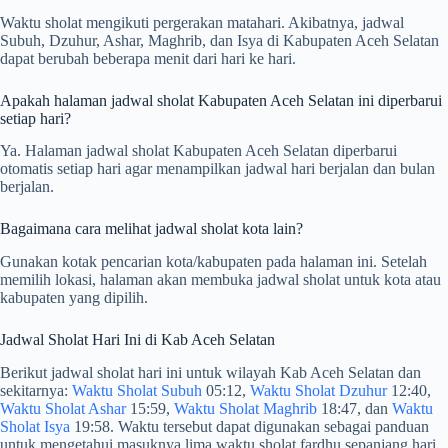
Waktu sholat mengikuti pergerakan matahari. Akibatnya, jadwal
Subuh, Dzuhur, Ashar, Maghrib, dan Isya di Kabupaten Aceh Selatan
dapat berubah beberapa menit dari hari ke hari.
Apakah halaman jadwal sholat Kabupaten Aceh Selatan ini diperbarui
setiap hari?
Ya. Halaman jadwal sholat Kabupaten Aceh Selatan diperbarui
otomatis setiap hari agar menampilkan jadwal hari berjalan dan bulan
berjalan.
Bagaimana cara melihat jadwal sholat kota lain?
Gunakan kotak pencarian kota/kabupaten pada halaman ini. Setelah
memilih lokasi, halaman akan membuka jadwal sholat untuk kota atau
kabupaten yang dipilih.
Jadwal Sholat Hari Ini di Kab Aceh Selatan
Berikut jadwal sholat hari ini untuk wilayah Kab Aceh Selatan dan
sekitarnya:
Waktu Sholat Subuh
05:12,
Waktu Sholat Dzuhur
12:40,
Waktu Sholat Ashar
15:59,
Waktu Sholat Maghrib
18:47, dan
Waktu
Sholat Isya
19:58. Waktu tersebut dapat digunakan sebagai panduan
untuk mengetahui masuknya lima waktu sholat fardhu sepanjang hari.