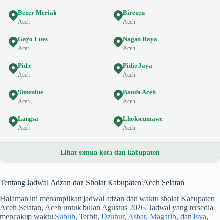
Bener Meriah
Bireuen
Aceh
Aceh
Gayo Lues
Nagan Raya
Aceh
Aceh
Pidie
Pidie Jaya
Aceh
Aceh
Simeulue
Banda Aceh
Aceh
Aceh
Langsa
Lhokseumawe
Aceh
Aceh
Lihat semua kota dan kabupaten
Tentang Jadwal Adzan dan Sholat Kabupaten Aceh Selatan
Halaman ini menampilkan jadwal adzan dan waktu sholat Kabupaten
Aceh Selatan, Aceh untuk bulan Agustus 2026. Jadwal yang tersedia
mencakup waktu
Subuh
, Terbit,
Dzuhur
,
Ashar
,
Maghrib
, dan
Isya
,