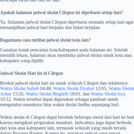
Apakah halaman jadwal sholat Cilegon ini diperbarui setiap hari?
Ya. Halaman jadwal sholat Cilegon diperbarui otomatis setiap hari agar
menampilkan jadwal hari berjalan dan bulan berjalan.
Bagaimana cara melihat jadwal sholat kota lain?
Gunakan kotak pencarian kota/kabupaten pada halaman ini. Setelah
memilih lokasi, halaman akan membuka jadwal sholat untuk kota atau
kabupaten yang dipilih.
Jadwal Sholat Hari Ini di Cilegon
Berikut jadwal sholat hari ini untuk wilayah Cilegon dan sekitarnya:
Waktu Sholat Subuh
04:48,
Waktu Sholat Dzuhur
12:05,
Waktu Sholat
Ashar
15:26,
Waktu Sholat Maghrib
18:01, dan
Waktu Sholat Isya
19:12. Waktu tersebut dapat digunakan sebagai panduan untuk
mengetahui masuknya lima waktu sholat fardhu sepanjang hari.
Waktu sholat di Cilegon dapat berubah beberapa menit dari hari ke hari
karena mengikuti pergerakan matahari. Jadwalnya juga dapat berbeda
dari kota atau kabupaten lain, termasuk wilayah yang masih berada
dalam Provinsi Banten. Karena itu, gunakan jadwal yang sesuai