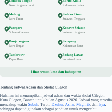
Lombok Tengah
Barito Kuala
Nusa Tenggara Barat
Kalimantan Selatan
Malang
Kolaka Timur
Jawa Timur
Sulawesi Tenggara
Parepare
Konawe Selatan
Sulawesi Selatan
Sulawesi Tenggara
Banjarnegara
Ketapang
Jawa Tengah
Kalimantan Barat
Tambrauw
Padang Lawas
Papua Barat
Sumatera Utara
Lihat semua kota dan kabupaten
Tentang Jadwal Adzan dan Sholat Cilegon
Halaman ini menampilkan jadwal adzan dan waktu sholat Cilegon,
Kota Cilegon, Banten untuk bulan Agustus 2026. Jadwal yang tersedia
mencakup waktu
Subuh
, Terbit,
Dzuhur
,
Ashar
,
Maghrib
, dan
Isya
,
sehingga dapat digunakan sebagai panduan untuk mengetahui