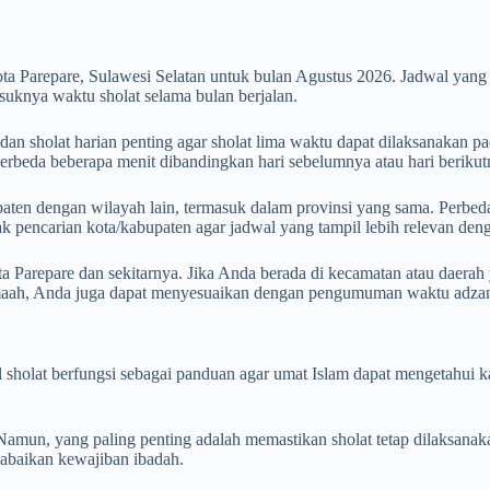
ta Parepare, Sulawesi Selatan untuk bulan Agustus 2026. Jadwal yan
uknya waktu sholat selama bulan berjalan.
an sholat harian penting agar sholat lima waktu dapat dilaksanakan pa
 berbeda beberapa menit dibandingkan hari sebelumnya atau hari berikut
aten dengan wilayah lain, termasuk dalam provinsi yang sama. Perbedaan
otak pencarian kota/kabupaten agar jadwal yang tampil lebih relevan de
a Parepare dan sekitarnya. Jika Anda berada di kecamatan atau daerah 
amaah, Anda juga dapat menyesuaikan dengan pengumuman waktu adzan 
wal sholat berfungsi sebagai panduan agar umat Islam dapat mengetahu
mun, yang paling penting adalah memastikan sholat tetap dilaksanak
ngabaikan kewajiban ibadah.