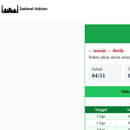
Skip
to
content
-- menit -- detik
Waktu adzan sholat selan
Subuh
T
04:51
Pilih
Tanggal
S
1 Agu
0
2 Agu
0
3 Agu
0