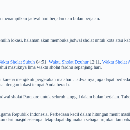
r menampilkan jadwal hari berjalan dan bulan berjalan.
milih lokasi, halaman akan membuka jadwal sholat untuk kota atau kab
aktu Sholat Subuh
04:51,
Waktu Sholat Dzuhur
12:11,
Waktu Sholat 
hui masuknya lima waktu sholat fardhu sepanjang hari.
ri karena mengikuti pergerakan matahari. Jadwalnya juga dapat berbeda
uai dengan lokasi tempat Anda berada.
n jadwal sholat Parepare untuk seluruh tanggal dalam bulan berjalan
ama Republik Indonesia. Perbedaan kecil dalam hitungan menit masih
n dari masjid setempat tetap dapat digunakan sebagai rujukan tambah