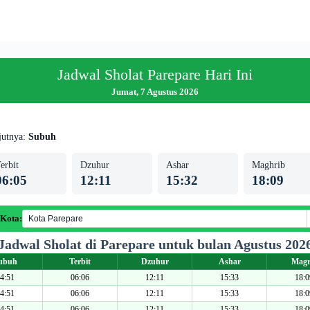
Jadwal Sholat Parepare Hari Ini
Jumat, 7 Agustus 2026
jutnya:
Subuh
erbit
Dzuhur
Ashar
Maghrib
06:05
12:11
15:32
18:09
 Kota:
Jadwal Sholat di Parepare untuk bulan Agustus 202
ubuh
Terbit
Dzuhur
Ashar
Magr
4:51
06:06
12:11
15:33
18:0
4:51
06:06
12:11
15:33
18:0
4:51
06:06
12:11
15:33
18:0