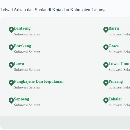
Jadwal Adzan dan Sholat di Kota dan Kabupaten Lainnya
Bantaeng
Barru
Sulawesi Selatan
Sulawesi Sela
Enrekang
Gowa
Sulawesi Selatan
Sulawesi Sela
Luwu
Luwu Timu
Sulawesi Selatan
Sulawesi Sela
Pangkajene Dan Kepulauan
Pinrang
Sulawesi Selatan
Sulawesi Sela
Soppeng
Takalar
Sulawesi Selatan
Sulawesi Sela