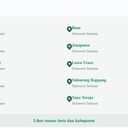
Bone
tan
Sulawesi Selatan
Jeneponto
tan
Sulawesi Selatan
r
Luwu Utara
tan
Sulawesi Selatan
Sidenreng Rappang
tan
Sulawesi Selatan
Tana Toraja
tan
Sulawesi Selatan
Lihat semua kota dan kabupaten