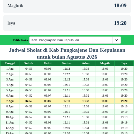
18:09
Maghrib
19:20
Isya
Pilih Kota:
Jadwal Sholat di Kab Pangkajene Dan Kepulauan
untuk bulan Agustus 2026
Tanggal
Subuh
Terbit
Dzuhur
Ashar
Magrib
Isya
1 Agu
04:53
06:08
12:12
15:33
18:09
19:20
2 Agu
04:53
06:08
12:12
15:33
18:09
19:20
3 Agu
04:53
06:08
12:12
15:33
18:09
19:20
4 Agu
04:53
06:07
12:11
15:33
18:09
19:20
5 Agu
04:53
06:07
12:11
15:33
18:09
19:20
6 Agu
04:52
06:07
12:11
15:32
18:09
19:20
7 Agu
04:52
06:07
12:11
15:32
18:09
19:20
8 Agu
04:52
06:07
12:11
15:32
18:09
19:19
9 Agu
04:52
06:06
12:11
15:32
18:09
19:19
10 Agu
04:52
06:06
12:11
15:32
18:08
19:19
11 Agu
04:52
06:06
12:11
15:31
18:08
19:19
12 Agu
04:52
06:06
12:10
15:31
18:08
19:19
13 Agu
04:52
06:05
12:10
15:31
18:08
19:19