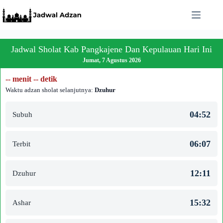
Skip
to
content
Jadwal Sholat Kab Pangkajene Dan Kepulauan Hari Ini
Jumat, 7 Agustus 2026
-- menit -- detik
Waktu adzan sholat selanjutnya:
Dzuhur
04:52
Subuh
06:07
Terbit
12:11
Dzuhur
15:32
Ashar