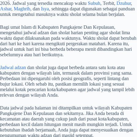
2026. Jadwal yang tersedia mencakup waktu
Subuh
, Terbit,
Dzuhur
,
Ashar
,
Maghrib
, dan
Isya
, sehingga dapat digunakan sebagai panduan
untuk mengetahui masuknya waktu sholat selama bulan berjalan.
Bagi umat Islam di Kabupaten Pangkajene Dan Kepulauan,
mengetahui jadwal adzan dan sholat harian penting agar sholat lima
waktu dapat dilaksanakan pada waktunya. Waktu sholat dapat berubah
dari hari ke hari karena mengikuti pergerakan matahari. Karena itu,
jadwal untuk hari ini bisa berbeda beberapa menit dibandingkan hari
sebelumnya atau hari berikutnya.
Jadwal adzan
dan sholat juga dapat berbeda antara satu kota atau
kabupaten dengan wilayah lain, termasuk dalam provinsi yang sama.
Perbedaan ini dipengaruhi oleh posisi geografis, seperti lintang dan
bujur lokasi. Oleh sebab itu, pastikan memilih lokasi yang sesuai
melalui kotak pencarian kota/kabupaten agar jadwal yang tampil lebih
relevan dengan wilayah Anda.
Data jadwal pada halaman ini ditampilkan untuk wilayah Kabupaten
Pangkajene Dan Kepulauan dan sekitarnya. Jika Anda berada di
kecamatan atau daerah yang cukup jauh dari pusat kota/kabupaten,
perbedaan kecil dalam hitungan menit masih mungkin terjadi. Untuk
kebutuhan ibadah berjamaah, Anda juga dapat menyesuaikan dengan
pengumuman waktu adzan dari masjid setempat.