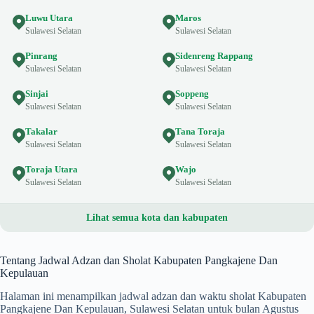
Luwu Utara
Maros
Sulawesi Selatan
Sulawesi Selatan
Pinrang
Sidenreng Rappang
Sulawesi Selatan
Sulawesi Selatan
Sinjai
Soppeng
Sulawesi Selatan
Sulawesi Selatan
Takalar
Tana Toraja
Sulawesi Selatan
Sulawesi Selatan
Toraja Utara
Wajo
Sulawesi Selatan
Sulawesi Selatan
Lihat semua kota dan kabupaten
Tentang Jadwal Adzan dan Sholat Kabupaten Pangkajene Dan
Kepulauan
Halaman ini menampilkan jadwal adzan dan waktu sholat Kabupaten
Pangkajene Dan Kepulauan, Sulawesi Selatan untuk bulan Agustus