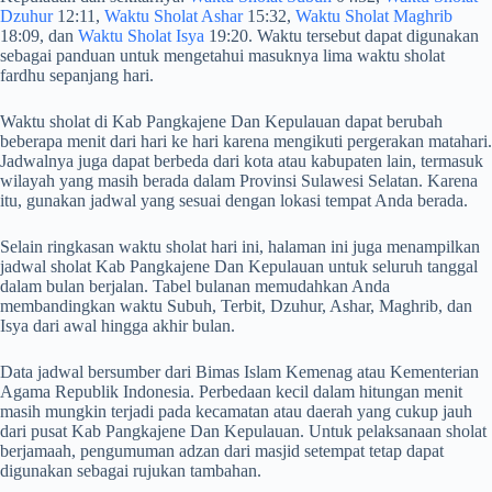
Dzuhur
12:11,
Waktu Sholat Ashar
15:32,
Waktu Sholat Maghrib
18:09, dan
Waktu Sholat Isya
19:20. Waktu tersebut dapat digunakan
sebagai panduan untuk mengetahui masuknya lima waktu sholat
fardhu sepanjang hari.
Waktu sholat di Kab Pangkajene Dan Kepulauan dapat berubah
beberapa menit dari hari ke hari karena mengikuti pergerakan matahari.
Jadwalnya juga dapat berbeda dari kota atau kabupaten lain, termasuk
wilayah yang masih berada dalam Provinsi Sulawesi Selatan. Karena
itu, gunakan jadwal yang sesuai dengan lokasi tempat Anda berada.
Selain ringkasan waktu sholat hari ini, halaman ini juga menampilkan
jadwal sholat Kab Pangkajene Dan Kepulauan untuk seluruh tanggal
dalam bulan berjalan. Tabel bulanan memudahkan Anda
membandingkan waktu Subuh, Terbit, Dzuhur, Ashar, Maghrib, dan
Isya dari awal hingga akhir bulan.
Data jadwal bersumber dari Bimas Islam Kemenag atau Kementerian
Agama Republik Indonesia. Perbedaan kecil dalam hitungan menit
masih mungkin terjadi pada kecamatan atau daerah yang cukup jauh
dari pusat Kab Pangkajene Dan Kepulauan. Untuk pelaksanaan sholat
berjamaah, pengumuman adzan dari masjid setempat tetap dapat
digunakan sebagai rujukan tambahan.