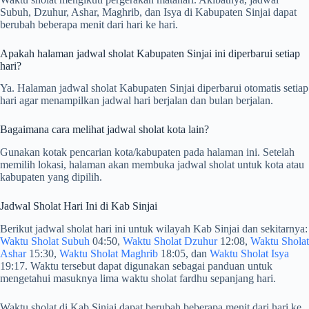
Subuh, Dzuhur, Ashar, Maghrib, dan Isya di Kabupaten Sinjai dapat
berubah beberapa menit dari hari ke hari.
Apakah halaman jadwal sholat Kabupaten Sinjai ini diperbarui setiap
hari?
Ya. Halaman jadwal sholat Kabupaten Sinjai diperbarui otomatis setiap
hari agar menampilkan jadwal hari berjalan dan bulan berjalan.
Bagaimana cara melihat jadwal sholat kota lain?
Gunakan kotak pencarian kota/kabupaten pada halaman ini. Setelah
memilih lokasi, halaman akan membuka jadwal sholat untuk kota atau
kabupaten yang dipilih.
Jadwal Sholat Hari Ini di Kab Sinjai
Berikut jadwal sholat hari ini untuk wilayah Kab Sinjai dan sekitarnya:
Waktu Sholat Subuh
04:50,
Waktu Sholat Dzuhur
12:08,
Waktu Sholat
Ashar
15:30,
Waktu Sholat Maghrib
18:05, dan
Waktu Sholat Isya
19:17. Waktu tersebut dapat digunakan sebagai panduan untuk
mengetahui masuknya lima waktu sholat fardhu sepanjang hari.
Waktu sholat di Kab Sinjai dapat berubah beberapa menit dari hari ke