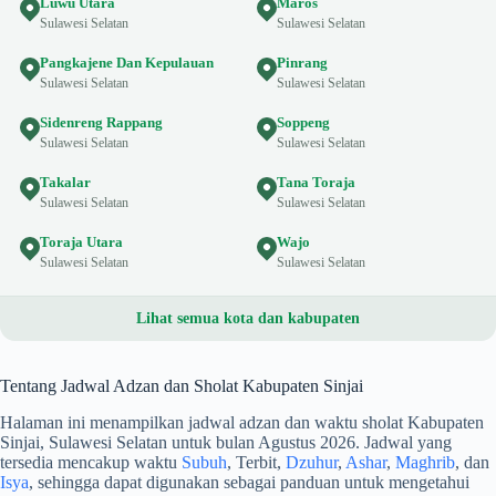
Luwu Utara
Maros
Sulawesi Selatan
Sulawesi Selatan
Pangkajene Dan Kepulauan
Pinrang
Sulawesi Selatan
Sulawesi Selatan
Sidenreng Rappang
Soppeng
Sulawesi Selatan
Sulawesi Selatan
Takalar
Tana Toraja
Sulawesi Selatan
Sulawesi Selatan
Toraja Utara
Wajo
Sulawesi Selatan
Sulawesi Selatan
Lihat semua kota dan kabupaten
Tentang Jadwal Adzan dan Sholat Kabupaten Sinjai
Halaman ini menampilkan jadwal adzan dan waktu sholat Kabupaten
Sinjai, Sulawesi Selatan untuk bulan Agustus 2026. Jadwal yang
tersedia mencakup waktu
Subuh
, Terbit,
Dzuhur
,
Ashar
,
Maghrib
, dan
Isya
, sehingga dapat digunakan sebagai panduan untuk mengetahui