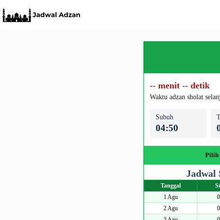
Skip
to
content
-- menit -- detik
Waktu adzan sholat selan
Subuh
T
04:50
Pilih
Jadwal 
Tanggal
S
1 Agu
0
2 Agu
0
3 Agu
0