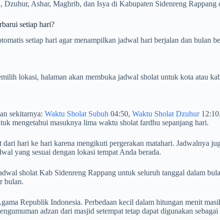
, Dzuhur, Ashar, Maghrib, dan Isya di Kabupaten Sidenreng Rappang da
arui setiap hari?
matis setiap hari agar menampilkan jadwal hari berjalan dan bulan be
milih lokasi, halaman akan membuka jadwal sholat untuk kota atau kab
an sekitarnya:
Waktu Sholat Subuh
04:50,
Waktu Sholat Dzuhur
12:10
tuk mengetahui masuknya lima waktu sholat fardhu sepanjang hari.
ari hari ke hari karena mengikuti pergerakan matahari. Jadwalnya jug
dwal yang sesuai dengan lokasi tempat Anda berada.
an jadwal sholat Kab Sidenreng Rappang untuk seluruh tanggal dalam
r bulan.
ama Republik Indonesia. Perbedaan kecil dalam hitungan menit masih
engumuman adzan dari masjid setempat tetap dapat digunakan sebagai