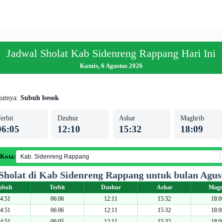
Jadwal Sholat Kab Sidenreng Rappang Hari Ini
Kamis, 6 Agustus 2026
jutnya:
Subuh besok
erbit
Dzuhur
Ashar
Maghrib
06:05
12:10
15:32
18:09
 Kota:
Sholat di Kab Sidenreng Rappang untuk bulan Agus
ubuh
Terbit
Dzuhur
Ashar
Magr
4:51
06:06
12:11
15:32
18:0
4:51
06:06
12:11
15:32
18:0
4:51
06:05
12:11
15:32
18:0