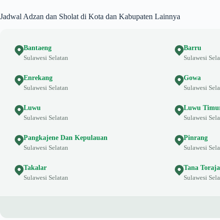
Jadwal Adzan dan Sholat di Kota dan Kabupaten Lainnya
Bantaeng
Barru
Sulawesi Selatan
Sulawesi Sela
Enrekang
Gowa
Sulawesi Selatan
Sulawesi Sela
Luwu
Luwu Timu
Sulawesi Selatan
Sulawesi Sela
Pangkajene Dan Kepulauan
Pinrang
Sulawesi Selatan
Sulawesi Sela
Takalar
Tana Toraja
Sulawesi Selatan
Sulawesi Sela