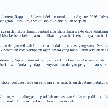
idenreng Rappang, Sulawesi Selatan untuk bulan Agustus 2026. Jadw
mengetahui masuknya waktu sholat selama bulan berjalan.
zan dan sholat harian penting agar sholat lima waktu dapat dilaksana
ni bisa berbeda beberapa menit dibandingkan hari sebelumnya atau hari 
aten dengan wilayah lain, termasuk dalam provinsi yang sama. Perbedaan
otak pencarian kota/kabupaten agar jadwal yang tampil lebih relevan de
denreng Rappang dan sekitarnya. Jika Anda berada di kecamatan atau d
h berjamaah, Anda juga dapat menyesuaikan dengan pengumuman waktu 
wal sholat berfungsi sebagai panduan agar umat Islam dapat mengetahu
mun, yang paling penting adalah memastikan sholat tetap dilaksanak
dapat diatur tanpa mengabaikan kewajiban ibadah.