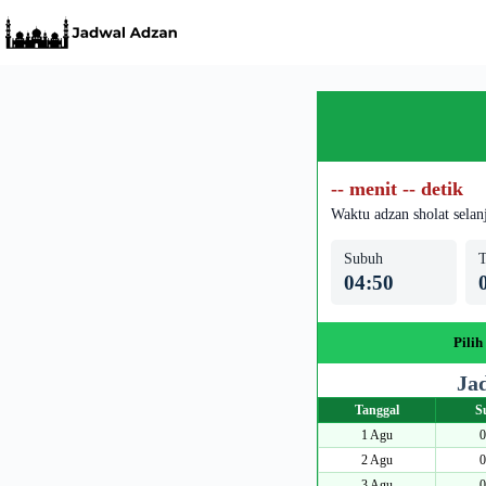
Skip
to
content
-- menit -- detik
Waktu adzan sholat selan
Subuh
T
04:50
Pilih
Ja
Tanggal
S
1 Agu
0
2 Agu
0
3 Agu
0