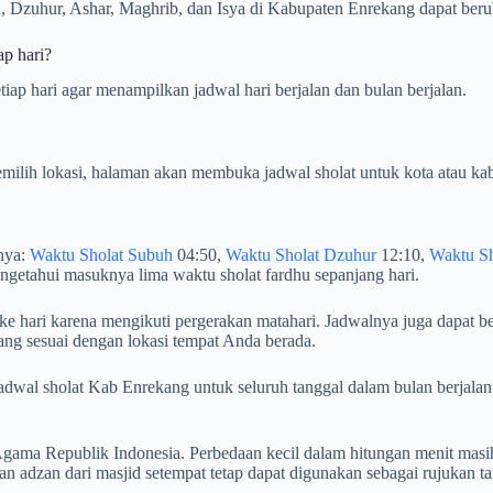
 Dzuhur, Ashar, Maghrib, dan Isya di Kabupaten Enrekang dapat beruba
ap hari?
iap hari agar menampilkan jadwal hari berjalan dan bulan berjalan.
milih lokasi, halaman akan membuka jadwal sholat untuk kota atau kab
rnya:
Waktu Sholat Subuh
04:50,
Waktu Sholat Dzuhur
12:10,
Waktu Sh
getahui masuknya lima waktu sholat fardhu sepanjang hari.
ke hari karena mengikuti pergerakan matahari. Jadwalnya juga dapat be
ang sesuai dengan lokasi tempat Anda berada.
an jadwal sholat Kab Enrekang untuk seluruh tanggal dalam bulan ber
ama Republik Indonesia. Perbedaan kecil dalam hitungan menit masih
 adzan dari masjid setempat tetap dapat digunakan sebagai rujukan t