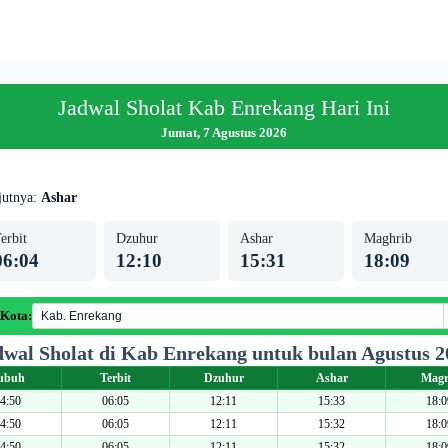
Jadwal Sholat Kab Enrekang Hari Ini
Jumat, 7 Agustus 2026
jutnya:
Ashar
erbit
Dzuhur
Ashar
Maghrib
06:04
12:10
15:31
18:09
 Kota:
dwal Sholat di Kab Enrekang untuk bulan Agustus 2
ubuh
Terbit
Dzuhur
Ashar
Magr
4:50
06:05
12:11
15:33
18:0
4:50
06:05
12:11
15:32
18:0
4:50
06:05
12:11
15:32
18:0