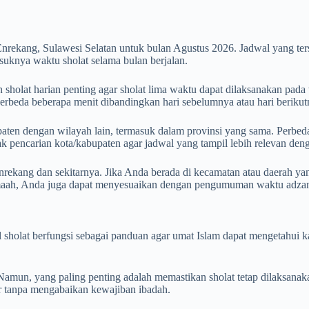
nrekang, Sulawesi Selatan untuk bulan Agustus 2026. Jadwal yang t
uknya waktu sholat selama bulan berjalan.
holat harian penting agar sholat lima waktu dapat dilaksanakan pada 
 berbeda beberapa menit dibandingkan hari sebelumnya atau hari berikut
aten dengan wilayah lain, termasuk dalam provinsi yang sama. Perbedaan
otak pencarian kota/kabupaten agar jadwal yang tampil lebih relevan de
rekang dan sekitarnya. Jika Anda berada di kecamatan atau daerah yan
amaah, Anda juga dapat menyesuaikan dengan pengumuman waktu adzan 
wal sholat berfungsi sebagai panduan agar umat Islam dapat mengetahu
mun, yang paling penting adalah memastikan sholat tetap dilaksanak
tur tanpa mengabaikan kewajiban ibadah.