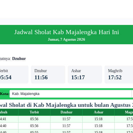
Jadwal Sholat Kab Majalengka Hari Ini
Jumat, 7 Agustus 2026
jutnya:
Dzuhur
erbit
Dzuhur
Ashar
Maghrib
05:54
11:56
15:17
17:52
 Kota:
wal Sholat di Kab Majalengka untuk bulan Agustus 
ubuh
Terbit
Dzuhur
Ashar
Magr
4:41
05:56
11:57
15:18
17:5
4:40
05:56
11:57
15:18
17:5
4:40
05:55
11:57
15:18
17:5