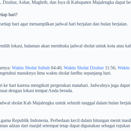
 Dzuhur, Ashar, Maghrib, dan Isya di Kabupaten Majalengka dapat beru
tiap hari?
etiap hari agar menampilkan jadwal hari berjalan dan bulan berjalan.
milih lokasi, halaman akan membuka jadwal sholat untuk kota atau kab
tarnya:
Waktu Sholat Subuh
04:40,
Waktu Sholat Dzuhur
11:56,
Waktu 
getahui masuknya lima waktu sholat fardhu sepanjang hari.
i ke hari karena mengikuti pergerakan matahari. Jadwalnya juga dapat 
suai dengan lokasi tempat Anda berada.
an jadwal sholat Kab Majalengka untuk seluruh tanggal dalam bulan b
ama Republik Indonesia. Perbedaan kecil dalam hitungan menit masih
an adzan dari masjid setempat tetap dapat digunakan sebagai rujukan