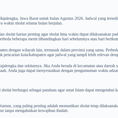
ajalengka, Jawa Barat untuk bulan Agustus 2026. Jadwal yang terse
 waktu sholat selama bulan berjalan.
 sholat harian penting agar sholat lima waktu dapat dilaksanakan pad
 berbeda beberapa menit dibandingkan hari sebelumnya atau hari berikut
aten dengan wilayah lain, termasuk dalam provinsi yang sama. Perbedaan
otak pencarian kota/kabupaten agar jadwal yang tampil lebih relevan de
jalengka dan sekitarnya. Jika Anda berada di kecamatan atau daerah y
amaah, Anda juga dapat menyesuaikan dengan pengumuman waktu adzan 
wal sholat berfungsi sebagai panduan agar umat Islam dapat mengetahu
mun, yang paling penting adalah memastikan sholat tetap dilaksanak
iatur tanpa mengabaikan kewajiban ibadah.