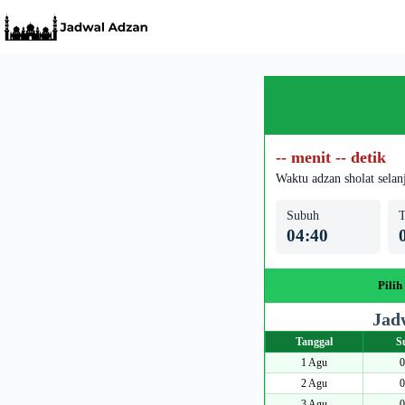
Skip
to
content
-- menit -- detik
Waktu adzan sholat selan
Subuh
T
04:40
Pilih
Jad
Tanggal
S
1 Agu
0
2 Agu
0
3 Agu
0