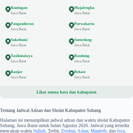
Kuningan
Majalengka
Jawa Barat
Jawa Barat
Pangandaran
Purwakarta
Jawa Barat
Jawa Barat
Sukabumi
Sumedang
Jawa Barat
Jawa Barat
Tasikmalaya
Bandung
Jawa Barat
Jawa Barat
Banjar
Bekasi
Jawa Barat
Jawa Barat
Lihat semua kota dan kabupaten
Tentang Jadwal Adzan dan Sholat Kabupaten Subang
Halaman ini menampilkan jadwal adzan dan waktu sholat Kabupaten
Subang, Jawa Barat untuk bulan Agustus 2026. Jadwal yang tersedia
mencakup waktu
Subuh
, Terbit,
Dzuhur
,
Ashar
,
Maghrib
, dan
Isya
,