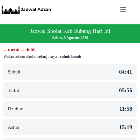
Skip
to
content
Jadwal Sholat Kab Subang Hari Ini
Sabtu, 8 Agustus 2026
-- menit -- detik
Waktu adzan sholat selanjutnya:
Subuh besok
04:41
Subuh
05:56
Terbit
11:58
Dzuhur
15:19
Ashar