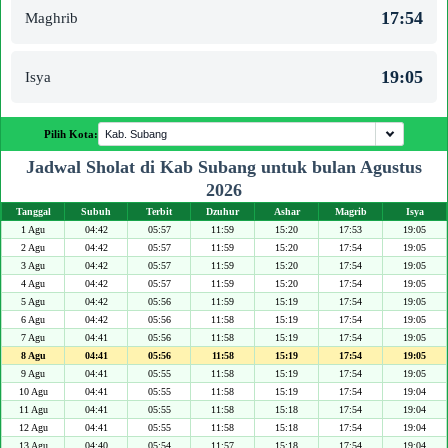
17:54
Maghrib
19:05
Isya
Pilih Kota:
Jadwal Sholat di Kab Subang untuk bulan Agustus
2026
Tanggal
Subuh
Terbit
Dzuhur
Ashar
Magrib
Isya
1 Agu
04:42
05:57
11:59
15:20
17:53
19:05
2 Agu
04:42
05:57
11:59
15:20
17:54
19:05
3 Agu
04:42
05:57
11:59
15:20
17:54
19:05
4 Agu
04:42
05:57
11:59
15:20
17:54
19:05
5 Agu
04:42
05:56
11:59
15:19
17:54
19:05
6 Agu
04:42
05:56
11:58
15:19
17:54
19:05
7 Agu
04:41
05:56
11:58
15:19
17:54
19:05
8 Agu
04:41
05:56
11:58
15:19
17:54
19:05
9 Agu
04:41
05:55
11:58
15:19
17:54
19:05
10 Agu
04:41
05:55
11:58
15:19
17:54
19:04
11 Agu
04:41
05:55
11:58
15:18
17:54
19:04
12 Agu
04:41
05:55
11:58
15:18
17:54
19:04
13 Agu
04:40
05:54
11:57
15:18
17:54
19:04