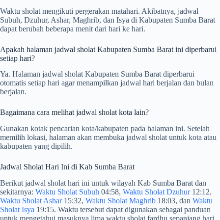
Waktu sholat mengikuti pergerakan matahari. Akibatnya, jadwal
Subuh, Dzuhur, Ashar, Maghrib, dan Isya di Kabupaten Sumba Barat
dapat berubah beberapa menit dari hari ke hari.
Apakah halaman jadwal sholat Kabupaten Sumba Barat ini diperbarui
setiap hari?
Ya. Halaman jadwal sholat Kabupaten Sumba Barat diperbarui
otomatis setiap hari agar menampilkan jadwal hari berjalan dan bulan
berjalan.
Bagaimana cara melihat jadwal sholat kota lain?
Gunakan kotak pencarian kota/kabupaten pada halaman ini. Setelah
memilih lokasi, halaman akan membuka jadwal sholat untuk kota atau
kabupaten yang dipilih.
Jadwal Sholat Hari Ini di Kab Sumba Barat
Berikut jadwal sholat hari ini untuk wilayah Kab Sumba Barat dan
sekitarnya:
Waktu Sholat Subuh
04:58,
Waktu Sholat Dzuhur
12:12,
Waktu Sholat Ashar
15:32,
Waktu Sholat Maghrib
18:03, dan
Waktu
Sholat Isya
19:15. Waktu tersebut dapat digunakan sebagai panduan
untuk mengetahui masuknya lima waktu sholat fardhu sepanjang hari.