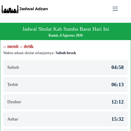
Skip
to
content
Jadwal Sholat Kab Sumba Barat Hari Ini
Kamis, 6 Agustus 2026
-- menit -- detik
Waktu adzan sholat selanjutnya:
Subuh besok
04:58
Subuh
06:13
Terbit
12:12
Dzuhur
15:32
Ashar