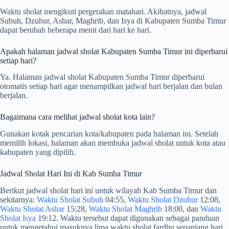
Waktu sholat mengikuti pergerakan matahari. Akibatnya, jadwal
Subuh, Dzuhur, Ashar, Maghrib, dan Isya di Kabupaten Sumba Timur
dapat berubah beberapa menit dari hari ke hari.
Apakah halaman jadwal sholat Kabupaten Sumba Timur ini diperbarui
setiap hari?
Ya. Halaman jadwal sholat Kabupaten Sumba Timur diperbarui
otomatis setiap hari agar menampilkan jadwal hari berjalan dan bulan
berjalan.
Bagaimana cara melihat jadwal sholat kota lain?
Gunakan kotak pencarian kota/kabupaten pada halaman ini. Setelah
memilih lokasi, halaman akan membuka jadwal sholat untuk kota atau
kabupaten yang dipilih.
Jadwal Sholat Hari Ini di Kab Sumba Timur
Berikut jadwal sholat hari ini untuk wilayah Kab Sumba Timur dan
sekitarnya:
Waktu Sholat Subuh
04:55,
Waktu Sholat Dzuhur
12:08,
Waktu Sholat Ashar
15:28,
Waktu Sholat Maghrib
18:00, dan
Waktu
Sholat Isya
19:12. Waktu tersebut dapat digunakan sebagai panduan
untuk mengetahui masuknya lima waktu sholat fardhu sepanjang hari.