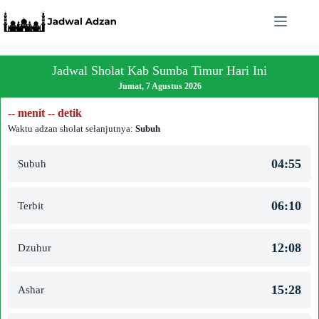
Skip
to
content
Jadwal Sholat Kab Sumba Timur Hari Ini
Jumat, 7 Agustus 2026
-- menit -- detik
Waktu adzan sholat selanjutnya:
Subuh
04:55
Subuh
06:10
Terbit
12:08
Dzuhur
15:28
Ashar