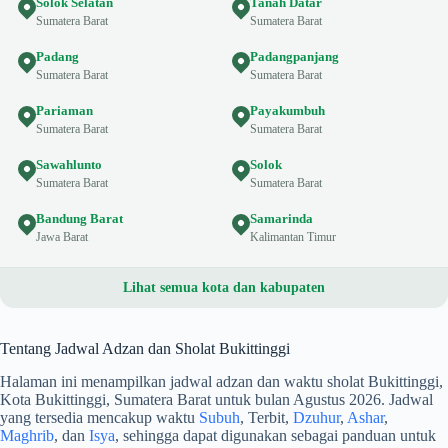
Solok Selatan
Tanah Datar
Sumatera Barat
Sumatera Barat
Padang
Padangpanjang
Sumatera Barat
Sumatera Barat
Pariaman
Payakumbuh
Sumatera Barat
Sumatera Barat
Sawahlunto
Solok
Sumatera Barat
Sumatera Barat
Bandung Barat
Samarinda
Jawa Barat
Kalimantan Timur
Lihat semua kota dan kabupaten
Tentang Jadwal Adzan dan Sholat Bukittinggi
Halaman ini menampilkan jadwal adzan dan waktu sholat Bukittinggi,
Kota Bukittinggi, Sumatera Barat untuk bulan Agustus 2026. Jadwal
yang tersedia mencakup waktu
Subuh
, Terbit,
Dzuhur
,
Ashar
,
Maghrib
, dan
Isya
, sehingga dapat digunakan sebagai panduan untuk