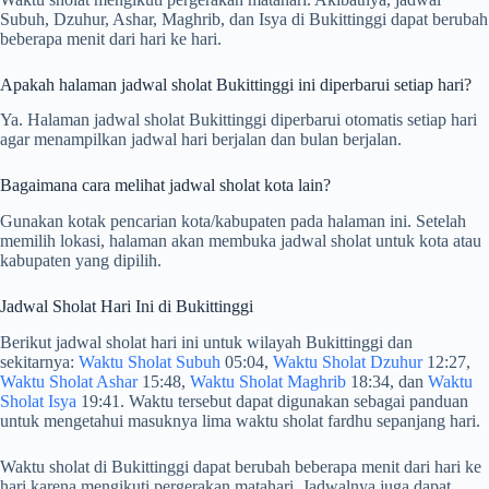
Subuh, Dzuhur, Ashar, Maghrib, dan Isya di Bukittinggi dapat berubah
beberapa menit dari hari ke hari.
Apakah halaman jadwal sholat Bukittinggi ini diperbarui setiap hari?
Ya. Halaman jadwal sholat Bukittinggi diperbarui otomatis setiap hari
agar menampilkan jadwal hari berjalan dan bulan berjalan.
Bagaimana cara melihat jadwal sholat kota lain?
Gunakan kotak pencarian kota/kabupaten pada halaman ini. Setelah
memilih lokasi, halaman akan membuka jadwal sholat untuk kota atau
kabupaten yang dipilih.
Jadwal Sholat Hari Ini di Bukittinggi
Berikut jadwal sholat hari ini untuk wilayah Bukittinggi dan
sekitarnya:
Waktu Sholat Subuh
05:04,
Waktu Sholat Dzuhur
12:27,
Waktu Sholat Ashar
15:48,
Waktu Sholat Maghrib
18:34, dan
Waktu
Sholat Isya
19:41. Waktu tersebut dapat digunakan sebagai panduan
untuk mengetahui masuknya lima waktu sholat fardhu sepanjang hari.
Waktu sholat di Bukittinggi dapat berubah beberapa menit dari hari ke
hari karena mengikuti pergerakan matahari. Jadwalnya juga dapat