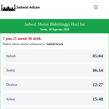
Skip
to
content
Jadwal Sholat Bukittinggi Hari Ini
Senin, 10 Agustus 2026
7 jam 21 menit 30 detik
Waktu adzan sholat selanjutnya:
Subuh besok
05:04
Subuh
06:14
Terbit
12:27
Dzuhur
15:48
Ashar