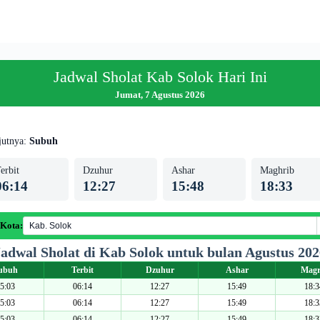
Jadwal Sholat Kab Solok Hari Ini
Jumat, 7 Agustus 2026
jutnya:
Subuh
erbit
Dzuhur
Ashar
Maghrib
06:14
12:27
15:48
18:33
 Kota:
Jadwal Sholat di Kab Solok untuk bulan Agustus 202
ubuh
Terbit
Dzuhur
Ashar
Magr
5:03
06:14
12:27
15:49
18:3
5:03
06:14
12:27
15:49
18:3
5:03
06:14
12:27
15:49
18:3