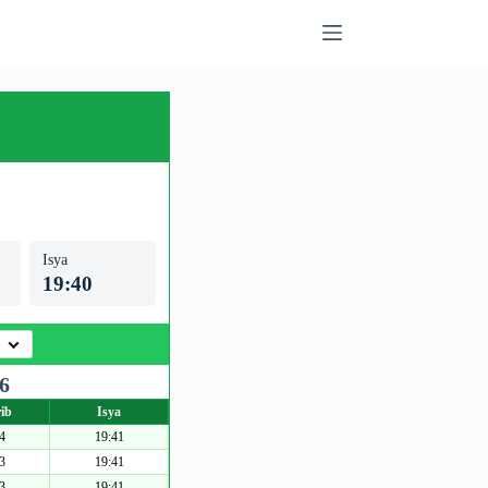
Isya
19:40
6
ib
Isya
4
19:41
3
19:41
3
19:41