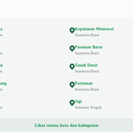
ya
Kepulauan Mentawai
at
Sumatera Barat
Pasaman Barat
at
Sumatera Barat
an
Tanah Datar
at
Sumatera Barat
ang
Pariaman
at
Sumatera Barat
Sigi
at
Sulawesi Tengah
Lihat semua kota dan kabupaten