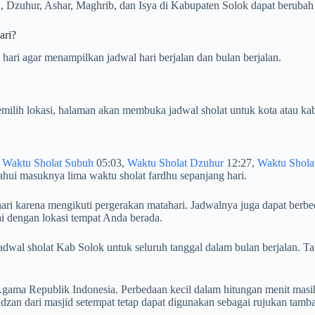
 Dzuhur, Ashar, Maghrib, dan Isya di Kabupaten Solok dapat berubah b
ari?
hari agar menampilkan jadwal hari berjalan dan bulan berjalan.
milih lokasi, halaman akan membuka jadwal sholat untuk kota atau kab
:
Waktu Sholat Subuh
05:03,
Waktu Sholat Dzuhur
12:27,
Waktu Shola
hui masuknya lima waktu sholat fardhu sepanjang hari.
hari karena mengikuti pergerakan matahari. Jadwalnya juga dapat berbe
ai dengan lokasi tempat Anda berada.
n jadwal sholat Kab Solok untuk seluruh tanggal dalam bulan berjala
ama Republik Indonesia. Perbedaan kecil dalam hitungan menit masih
zan dari masjid setempat tetap dapat digunakan sebagai rujukan tamb