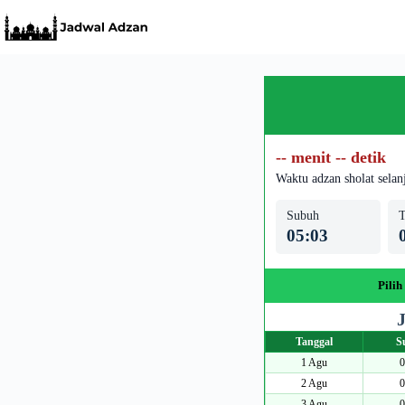
Skip
to
content
-- menit -- detik
Waktu adzan sholat selan
Subuh
T
05:03
Pilih
Tanggal
S
1 Agu
0
2 Agu
0
3 Agu
0