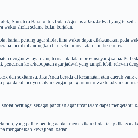
olok, Sumatera Barat untuk bulan Agustus 2026. Jadwal yang tersed
 waktu sholat selama bulan berjalan.
at harian penting agar sholat lima waktu dapat dilaksanakan pada wakt
eberapa menit dibandingkan hari sebelumnya atau hari berikutnya.
aten dengan wilayah lain, termasuk dalam provinsi yang sama. Perbedaan
otak pencarian kota/kabupaten agar jadwal yang tampil lebih relevan de
ok dan sekitarnya. Jika Anda berada di kecamatan atau daerah yang cu
da juga dapat menyesuaikan dengan pengumuman waktu adzan dari masj
wal sholat berfungsi sebagai panduan agar umat Islam dapat mengetahu
mun, yang paling penting adalah memastikan sholat tetap dilaksanak
tanpa mengabaikan kewajiban ibadah.