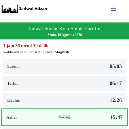
Skip
to
content
Jadwal Sholat Kota Solok Hari Ini
Senin, 10 Agustus 2026
1 jam 36 menit 19 detik
Waktu adzan sholat selanjutnya:
Maghrib
05:03
Subuh
06:17
Terbit
12:26
Dzuhur
15:47
Ashar