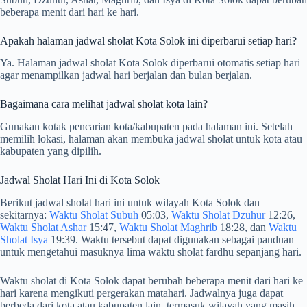
beberapa menit dari hari ke hari.
Apakah halaman jadwal sholat Kota Solok ini diperbarui setiap hari?
Ya. Halaman jadwal sholat Kota Solok diperbarui otomatis setiap hari
agar menampilkan jadwal hari berjalan dan bulan berjalan.
Bagaimana cara melihat jadwal sholat kota lain?
Gunakan kotak pencarian kota/kabupaten pada halaman ini. Setelah
memilih lokasi, halaman akan membuka jadwal sholat untuk kota atau
kabupaten yang dipilih.
Jadwal Sholat Hari Ini di Kota Solok
Berikut jadwal sholat hari ini untuk wilayah Kota Solok dan
sekitarnya:
Waktu Sholat Subuh
05:03,
Waktu Sholat Dzuhur
12:26,
Waktu Sholat Ashar
15:47,
Waktu Sholat Maghrib
18:28, dan
Waktu
Sholat Isya
19:39. Waktu tersebut dapat digunakan sebagai panduan
untuk mengetahui masuknya lima waktu sholat fardhu sepanjang hari.
Waktu sholat di Kota Solok dapat berubah beberapa menit dari hari ke
hari karena mengikuti pergerakan matahari. Jadwalnya juga dapat
berbeda dari kota atau kabupaten lain, termasuk wilayah yang masih