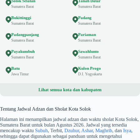
Solok Selatan
Tanah Datar
Sumatera Barat
Sumatera Barat
Bukittinggi
Padang
Sumatera Barat
Sumatera Barat
Padangpanjang
Pariaman
Sumatera Barat
Sumatera Barat
Payakumbuh
Sawahlunto
Sumatera Barat
Sumatera Barat
Batu
Kulon Progo
Jawa Timur
D.I. Yogyakarta
Lihat semua kota dan kabupaten
Tentang Jadwal Adzan dan Sholat Kota Solok
Halaman ini menampilkan jadwal adzan dan waktu sholat Kota Solok,
Sumatera Barat untuk bulan Agustus 2026. Jadwal yang tersedia
mencakup waktu
Subuh
, Terbit,
Dzuhur
,
Ashar
,
Maghrib
, dan
Isya
,
sehingga dapat digunakan sebagai panduan untuk mengetahui