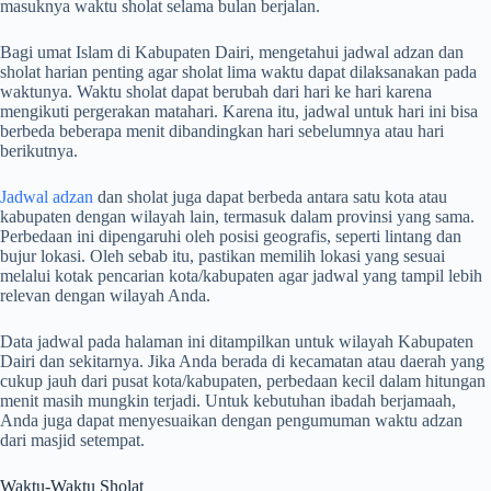
masuknya waktu sholat selama bulan berjalan.
Bagi umat Islam di Kabupaten Dairi, mengetahui jadwal adzan dan
sholat harian penting agar sholat lima waktu dapat dilaksanakan pada
waktunya. Waktu sholat dapat berubah dari hari ke hari karena
mengikuti pergerakan matahari. Karena itu, jadwal untuk hari ini bisa
berbeda beberapa menit dibandingkan hari sebelumnya atau hari
berikutnya.
Jadwal adzan
dan sholat juga dapat berbeda antara satu kota atau
kabupaten dengan wilayah lain, termasuk dalam provinsi yang sama.
Perbedaan ini dipengaruhi oleh posisi geografis, seperti lintang dan
bujur lokasi. Oleh sebab itu, pastikan memilih lokasi yang sesuai
melalui kotak pencarian kota/kabupaten agar jadwal yang tampil lebih
relevan dengan wilayah Anda.
Data jadwal pada halaman ini ditampilkan untuk wilayah Kabupaten
Dairi dan sekitarnya. Jika Anda berada di kecamatan atau daerah yang
cukup jauh dari pusat kota/kabupaten, perbedaan kecil dalam hitungan
menit masih mungkin terjadi. Untuk kebutuhan ibadah berjamaah,
Anda juga dapat menyesuaikan dengan pengumuman waktu adzan
dari masjid setempat.
Waktu-Waktu Sholat