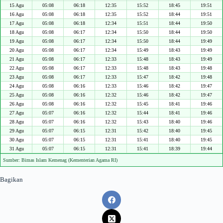
15 Agu
05:08
06:18
12:35
15:52
18:45
19:51
16 Agu
05:08
06:18
12:35
15:52
18:44
19:51
17 Agu
05:08
06:18
12:34
15:51
18:44
19:50
18 Agu
05:08
06:17
12:34
15:50
18:44
19:50
19 Agu
05:08
06:17
12:34
15:50
18:44
19:49
20 Agu
05:08
06:17
12:34
15:49
18:43
19:49
21 Agu
05:08
06:17
12:33
15:48
18:43
19:49
22 Agu
05:08
06:17
12:33
15:48
18:43
19:48
23 Agu
05:08
06:17
12:33
15:47
18:42
19:48
24 Agu
05:08
06:16
12:33
15:46
18:42
19:47
25 Agu
05:08
06:16
12:32
15:46
18:42
19:47
26 Agu
05:08
06:16
12:32
15:45
18:41
19:46
27 Agu
05:07
06:16
12:32
15:44
18:41
19:46
28 Agu
05:07
06:16
12:32
15:43
18:40
19:46
29 Agu
05:07
06:15
12:31
15:42
18:40
19:45
30 Agu
05:07
06:15
12:31
15:41
18:40
19:45
31 Agu
05:07
06:15
12:31
15:41
18:39
19:44
Sumber: Bimas Islam Kemenag (Kementerian Agama RI)
Bagikan