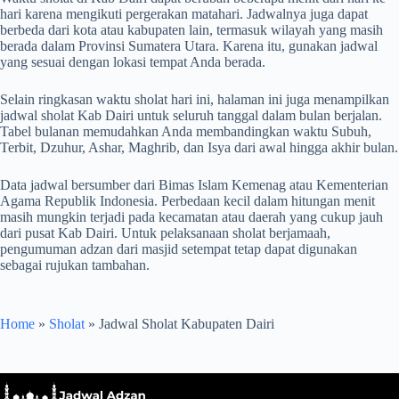
hari karena mengikuti pergerakan matahari. Jadwalnya juga dapat
berbeda dari kota atau kabupaten lain, termasuk wilayah yang masih
berada dalam Provinsi Sumatera Utara. Karena itu, gunakan jadwal
yang sesuai dengan lokasi tempat Anda berada.
Selain ringkasan waktu sholat hari ini, halaman ini juga menampilkan
jadwal sholat Kab Dairi untuk seluruh tanggal dalam bulan berjalan.
Tabel bulanan memudahkan Anda membandingkan waktu Subuh,
Terbit, Dzuhur, Ashar, Maghrib, dan Isya dari awal hingga akhir bulan.
Data jadwal bersumber dari Bimas Islam Kemenag atau Kementerian
Agama Republik Indonesia. Perbedaan kecil dalam hitungan menit
masih mungkin terjadi pada kecamatan atau daerah yang cukup jauh
dari pusat Kab Dairi. Untuk pelaksanaan sholat berjamaah,
pengumuman adzan dari masjid setempat tetap dapat digunakan
sebagai rujukan tambahan.
Home
»
Sholat
»
Jadwal Sholat Kabupaten Dairi