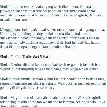
Sholat fardhu memiliki waktu yang telah ditentukan. Karena itu,
jadwal sholat berfungsi sebagai panduan agar umat Islam dapat
mengetahui kapan waktu Subuh, Dzuhur, Ashar, Maghrib, dan Isya
masuk dalam satu hari.
Mengerjakan sholat pada awal waktu merupakan amalan yang utama.
Namun, yang paling penting adalah memastikan sholat tetap
dilaksanakan dalam rentang waktu yang telah ditetapkan. Dengan
mengetahui jadwal sholat Kabupaten Dairi hari ini, aktivitas harian
dapat diatur tanpa mengabaikan kewajiban ibadah.
Sholat Fardhu Terdiri dari 5 Waktu
Sholat Dzuhur dimulai ketika matahari telah tergelincir ke arah barat.
Waktu ini berlangsung hingga menjelang masuknya waktu Ashar.
Sholat Ashar dimulai setelah waktu Dzuhur berakhir dan berlangsung
sampai menjelang matahari terbenam. Waktu Ashar menjadi pengingat
penting di tengah aktivitas sore hari.
Sholat Maghrib dimulai setelah matahari terbenam. Waktu Maghrib
relatif singkat dibandingkan waktu sholat lainnya, sehingga sebaiknya
diperhatikan dengan baik.