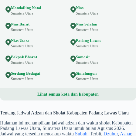
Mandailing Natal
Nias
Sumatera Utara
Sumatera Utara
Nias Barat
Nias Selatan
Sumatera Utara
Sumatera Utara
Nias Utara
Padang Lawas
Sumatera Utara
Sumatera Utara
Pakpak Bharat
Samosir
Sumatera Utara
Sumatera Utara
Serdang Bedagai
Simalungun
Sumatera Utara
Sumatera Utara
Lihat semua kota dan kabupaten
Tentang Jadwal Adzan dan Sholat Kabupaten Padang Lawas Utara
Halaman ini menampilkan jadwal adzan dan waktu sholat Kabupaten
Padang Lawas Utara, Sumatera Utara untuk bulan Agustus 2026.
Jadwal yang tersedia mencakup waktu
Subuh
, Terbit,
Dzuhur
,
Ashar
,