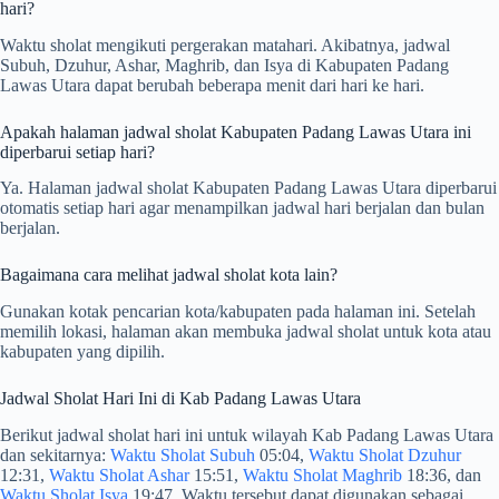
hari?
Waktu sholat mengikuti pergerakan matahari. Akibatnya, jadwal
Subuh, Dzuhur, Ashar, Maghrib, dan Isya di Kabupaten Padang
Lawas Utara dapat berubah beberapa menit dari hari ke hari.
Apakah halaman jadwal sholat Kabupaten Padang Lawas Utara ini
diperbarui setiap hari?
Ya. Halaman jadwal sholat Kabupaten Padang Lawas Utara diperbarui
otomatis setiap hari agar menampilkan jadwal hari berjalan dan bulan
berjalan.
Bagaimana cara melihat jadwal sholat kota lain?
Gunakan kotak pencarian kota/kabupaten pada halaman ini. Setelah
memilih lokasi, halaman akan membuka jadwal sholat untuk kota atau
kabupaten yang dipilih.
Jadwal Sholat Hari Ini di Kab Padang Lawas Utara
Berikut jadwal sholat hari ini untuk wilayah Kab Padang Lawas Utara
dan sekitarnya:
Waktu Sholat Subuh
05:04,
Waktu Sholat Dzuhur
12:31,
Waktu Sholat Ashar
15:51,
Waktu Sholat Maghrib
18:36, dan
Waktu Sholat Isya
19:47. Waktu tersebut dapat digunakan sebagai