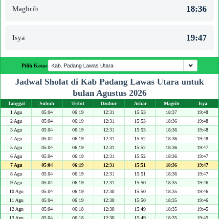
18:36
Maghrib
19:47
Isya
Pilih Kota:
Jadwal Sholat di Kab Padang Lawas Utara untuk
bulan Agustus 2026
Tanggal
Subuh
Terbit
Dzuhur
Ashar
Magrib
Isya
1 Agu
05:04
06:19
12:31
15:53
18:37
19:48
2 Agu
05:04
06:19
12:31
15:53
18:36
19:48
3 Agu
05:04
06:19
12:31
15:53
18:36
19:48
4 Agu
05:04
06:19
12:31
15:52
18:36
19:48
5 Agu
05:04
06:19
12:31
15:52
18:36
19:47
6 Agu
05:04
06:19
12:31
15:52
18:36
19:47
7 Agu
05:04
06:19
12:31
15:51
18:36
19:47
8 Agu
05:04
06:19
12:31
15:51
18:36
19:47
9 Agu
05:04
06:19
12:31
15:50
18:35
19:46
10 Agu
05:04
06:19
12:30
15:50
18:35
19:46
11 Agu
05:04
06:19
12:30
15:50
18:35
19:46
12 Agu
05:04
06:18
12:30
15:49
18:35
19:45
13 Agu
05:04
06:18
12:30
15:49
18:35
19:45