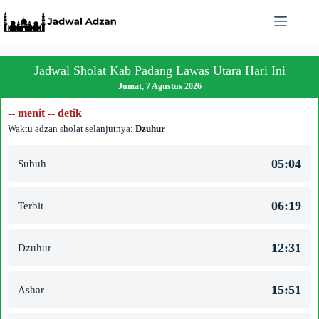
Skip
to
content
Jadwal Sholat Kab Padang Lawas Utara Hari Ini
Jumat, 7 Agustus 2026
-- menit -- detik
Waktu adzan sholat selanjutnya:
Dzuhur
05:04
Subuh
06:19
Terbit
12:31
Dzuhur
15:51
Ashar