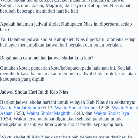
Subuh, Dzuhur, Ashar, Maghrib, dan Isya di Kabupaten Nias dapat
berubah beberapa menit dari hari ke hari.
Apakah halaman jadwal sholat Kabupaten Nias ini diperbarui setiap
hari?
Ya. Halaman jadwal sholat Kabupaten Nias diperbarui otomatis setiap
hari agar menampilkan jadwal hari berjalan dan bulan berjalan.
Bagaimana cara melihat jadwal sholat kota lain?
Gunakan kotak pencarian kota/kabupaten pada halaman ini. Setelah
memilih lokasi, halaman akan membuka jadwal sholat untuk kota atau
kabupaten yang dipilih.
Jadwal Sholat Hari Ini di Kab Nias
Berikut jadwal sholat hari ini untuk wilayah Kab Nias dan sekitarnya:
Waktu Sholat Subuh
05:13,
Waktu Sholat Dzuhur
12:38,
Waktu Sholat
Ashar
15:58,
Waktu Sholat Maghrib
18:43, dan
Waktu Sholat Isya
19:54. Waktu tersebut dapat digunakan sebagai panduan untuk
mengetahui masuknya lima waktu sholat fardhu sepanjang hari.
Waktu sholat di Kab Nias dapat berubah beberapa menit dari hari ke