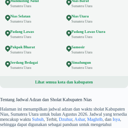
Mandailing Natal
Nias Barat
Sumatera Utara
Sumatera Utara
Nias Selatan
Nias Utara
Sumatera Utara
Sumatera Utara
Padang Lawas
Padang Lawas Utara
Sumatera Utara
Sumatera Utara
Pakpak Bharat
Samosir
Sumatera Utara
Sumatera Utara
Serdang Bedagai
Simalungun
Sumatera Utara
Sumatera Utara
Lihat semua kota dan kabupaten
Tentang Jadwal Adzan dan Sholat Kabupaten Nias
Halaman ini menampilkan jadwal adzan dan waktu sholat Kabupaten
Nias, Sumatera Utara untuk bulan Agustus 2026. Jadwal yang tersedia
mencakup waktu
Subuh
, Terbit,
Dzuhur
,
Ashar
,
Maghrib
, dan
Isya
,
sehingga dapat digunakan sebagai panduan untuk mengetahui