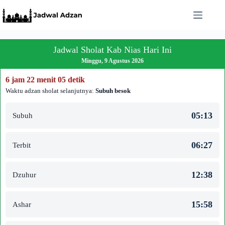
Skip
to
content
Jadwal Sholat Kab Nias Hari Ini
Minggu, 9 Agustus 2026
6 jam 22 menit 05 detik
Waktu adzan sholat selanjutnya:
Subuh besok
05:13
Subuh
06:27
Terbit
12:38
Dzuhur
15:58
Ashar