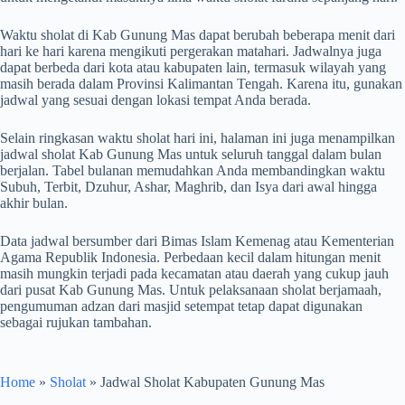
Waktu sholat di Kab Gunung Mas dapat berubah beberapa menit dari
hari ke hari karena mengikuti pergerakan matahari. Jadwalnya juga
dapat berbeda dari kota atau kabupaten lain, termasuk wilayah yang
masih berada dalam Provinsi Kalimantan Tengah. Karena itu, gunakan
jadwal yang sesuai dengan lokasi tempat Anda berada.
Selain ringkasan waktu sholat hari ini, halaman ini juga menampilkan
jadwal sholat Kab Gunung Mas untuk seluruh tanggal dalam bulan
berjalan. Tabel bulanan memudahkan Anda membandingkan waktu
Subuh, Terbit, Dzuhur, Ashar, Maghrib, dan Isya dari awal hingga
akhir bulan.
Data jadwal bersumber dari Bimas Islam Kemenag atau Kementerian
Agama Republik Indonesia. Perbedaan kecil dalam hitungan menit
masih mungkin terjadi pada kecamatan atau daerah yang cukup jauh
dari pusat Kab Gunung Mas. Untuk pelaksanaan sholat berjamaah,
pengumuman adzan dari masjid setempat tetap dapat digunakan
sebagai rujukan tambahan.
Home
»
Sholat
»
Jadwal Sholat Kabupaten Gunung Mas