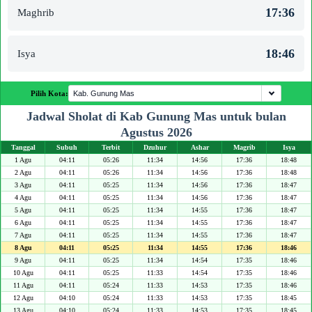
17:36
Maghrib
18:46
Isya
Pilih Kota:
Jadwal Sholat di Kab Gunung Mas untuk bulan
Agustus 2026
Tanggal
Subuh
Terbit
Dzuhur
Ashar
Magrib
Isya
1 Agu
04:11
05:26
11:34
14:56
17:36
18:48
2 Agu
04:11
05:26
11:34
14:56
17:36
18:48
3 Agu
04:11
05:25
11:34
14:56
17:36
18:47
4 Agu
04:11
05:25
11:34
14:56
17:36
18:47
5 Agu
04:11
05:25
11:34
14:55
17:36
18:47
6 Agu
04:11
05:25
11:34
14:55
17:36
18:47
7 Agu
04:11
05:25
11:34
14:55
17:36
18:47
8 Agu
04:11
05:25
11:34
14:55
17:36
18:46
9 Agu
04:11
05:25
11:34
14:54
17:35
18:46
10 Agu
04:11
05:25
11:33
14:54
17:35
18:46
11 Agu
04:11
05:24
11:33
14:53
17:35
18:46
12 Agu
04:10
05:24
11:33
14:53
17:35
18:45
13 Agu
04:10
05:24
11:33
14:53
17:35
18:45