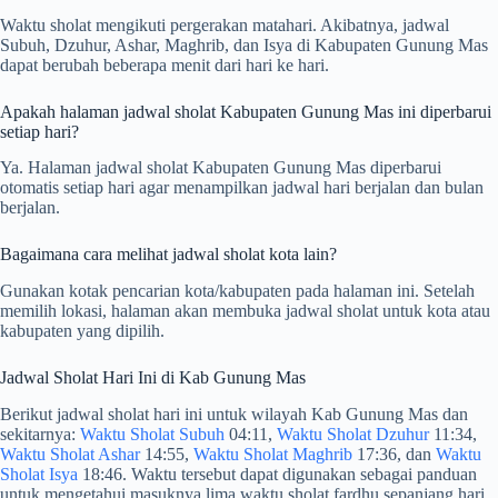
Waktu sholat mengikuti pergerakan matahari. Akibatnya, jadwal
Subuh, Dzuhur, Ashar, Maghrib, dan Isya di Kabupaten Gunung Mas
dapat berubah beberapa menit dari hari ke hari.
Apakah halaman jadwal sholat Kabupaten Gunung Mas ini diperbarui
setiap hari?
Ya. Halaman jadwal sholat Kabupaten Gunung Mas diperbarui
otomatis setiap hari agar menampilkan jadwal hari berjalan dan bulan
berjalan.
Bagaimana cara melihat jadwal sholat kota lain?
Gunakan kotak pencarian kota/kabupaten pada halaman ini. Setelah
memilih lokasi, halaman akan membuka jadwal sholat untuk kota atau
kabupaten yang dipilih.
Jadwal Sholat Hari Ini di Kab Gunung Mas
Berikut jadwal sholat hari ini untuk wilayah Kab Gunung Mas dan
sekitarnya:
Waktu Sholat Subuh
04:11,
Waktu Sholat Dzuhur
11:34,
Waktu Sholat Ashar
14:55,
Waktu Sholat Maghrib
17:36, dan
Waktu
Sholat Isya
18:46. Waktu tersebut dapat digunakan sebagai panduan
untuk mengetahui masuknya lima waktu sholat fardhu sepanjang hari.