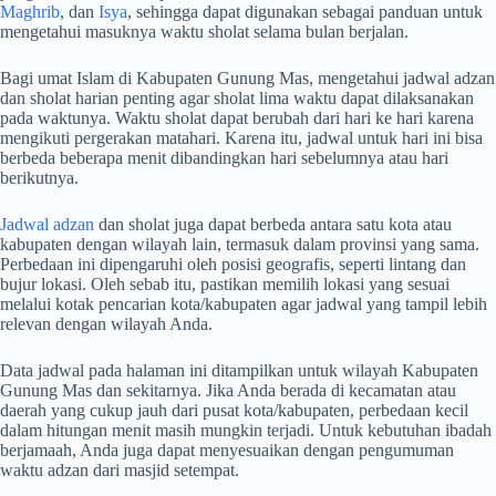
Maghrib
, dan
Isya
, sehingga dapat digunakan sebagai panduan untuk
mengetahui masuknya waktu sholat selama bulan berjalan.
Bagi umat Islam di Kabupaten Gunung Mas, mengetahui jadwal adzan
dan sholat harian penting agar sholat lima waktu dapat dilaksanakan
pada waktunya. Waktu sholat dapat berubah dari hari ke hari karena
mengikuti pergerakan matahari. Karena itu, jadwal untuk hari ini bisa
berbeda beberapa menit dibandingkan hari sebelumnya atau hari
berikutnya.
Jadwal adzan
dan sholat juga dapat berbeda antara satu kota atau
kabupaten dengan wilayah lain, termasuk dalam provinsi yang sama.
Perbedaan ini dipengaruhi oleh posisi geografis, seperti lintang dan
bujur lokasi. Oleh sebab itu, pastikan memilih lokasi yang sesuai
melalui kotak pencarian kota/kabupaten agar jadwal yang tampil lebih
relevan dengan wilayah Anda.
Data jadwal pada halaman ini ditampilkan untuk wilayah Kabupaten
Gunung Mas dan sekitarnya. Jika Anda berada di kecamatan atau
daerah yang cukup jauh dari pusat kota/kabupaten, perbedaan kecil
dalam hitungan menit masih mungkin terjadi. Untuk kebutuhan ibadah
berjamaah, Anda juga dapat menyesuaikan dengan pengumuman
waktu adzan dari masjid setempat.