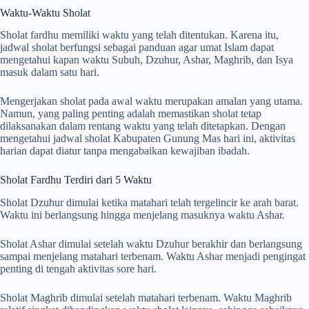
Waktu-Waktu Sholat
Sholat fardhu memiliki waktu yang telah ditentukan. Karena itu,
jadwal sholat berfungsi sebagai panduan agar umat Islam dapat
mengetahui kapan waktu Subuh, Dzuhur, Ashar, Maghrib, dan Isya
masuk dalam satu hari.
Mengerjakan sholat pada awal waktu merupakan amalan yang utama.
Namun, yang paling penting adalah memastikan sholat tetap
dilaksanakan dalam rentang waktu yang telah ditetapkan. Dengan
mengetahui jadwal sholat Kabupaten Gunung Mas hari ini, aktivitas
harian dapat diatur tanpa mengabaikan kewajiban ibadah.
Sholat Fardhu Terdiri dari 5 Waktu
Sholat Dzuhur dimulai ketika matahari telah tergelincir ke arah barat.
Waktu ini berlangsung hingga menjelang masuknya waktu Ashar.
Sholat Ashar dimulai setelah waktu Dzuhur berakhir dan berlangsung
sampai menjelang matahari terbenam. Waktu Ashar menjadi pengingat
penting di tengah aktivitas sore hari.
Sholat Maghrib dimulai setelah matahari terbenam. Waktu Maghrib