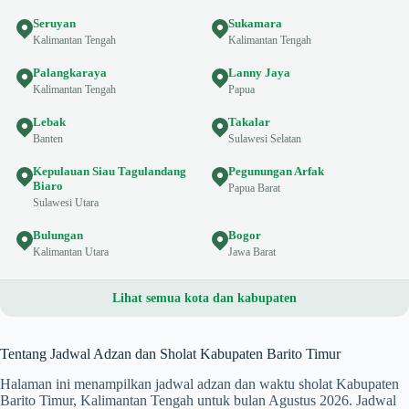
Seruyan
Sukamara
Kalimantan Tengah
Kalimantan Tengah
Palangkaraya
Lanny Jaya
Kalimantan Tengah
Papua
Lebak
Takalar
Banten
Sulawesi Selatan
Kepulauan Siau Tagulandang
Pegunungan Arfak
Biaro
Papua Barat
Sulawesi Utara
Bulungan
Bogor
Kalimantan Utara
Jawa Barat
Lihat semua kota dan kabupaten
Tentang Jadwal Adzan dan Sholat Kabupaten Barito Timur
Halaman ini menampilkan jadwal adzan dan waktu sholat Kabupaten
Barito Timur, Kalimantan Tengah untuk bulan Agustus 2026. Jadwal