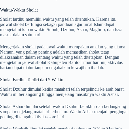
Waktu-Waktu Sholat
Sholat fardhu memiliki waktu yang telah ditentukan. Karena itu,
jadwal sholat berfungsi sebagai panduan agar umat Islam dapat
mengetahui kapan waktu Subuh, Dzuhur, Ashar, Maghrib, dan Isya
masuk dalam satu hari.
Mengerjakan sholat pada awal waktu merupakan amalan yang utama.
Namun, yang paling penting adalah memastikan sholat tetap
dilaksanakan dalam rentang waktu yang telah ditetapkan. Dengan
mengetahui jadwal sholat Kabupaten Barito Timur hari ini, aktivitas
harian dapat diatur tanpa mengabaikan kewajiban ibadah.
Sholat Fardhu Terdiri dari 5 Waktu
Sholat Dzuhur dimulai ketika matahari telah tergelincir ke arah barat.
Waktu ini berlangsung hingga menjelang masuknya waktu Ashar.
Sholat Ashar dimulai setelah waktu Dzuhur berakhir dan berlangsung
sampai menjelang matahari terbenam. Waktu Ashar menjadi pengingat
penting di tengah aktivitas sore hari.
Sholat Maghrib dimulai setelah matahari terbenam. Waktu Maghrib