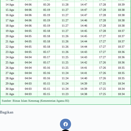
14 Agu
04:06
05:20
11:28
14:47
17:28
18:39
15 Agu
04:06
05:19
11:27
14:47
17:28
18:38
16 Agu
04:06
05:19
11:27
14:47
17:28
18:38
17 Agu
04:06
05:19
11:27
14:46
17:28
18:38
18 Agu
04:06
05:19
11:27
14:46
17:28
18:38
19 Agu
04:05
05:18
11:27
14:45
17:28
18:37
20 Agu
04:05
05:18
11:26
14:45
17:27
18:37
21 Agu
04:05
05:18
11:26
14:44
17:27
18:37
22 Agu
04:05
05:18
11:26
14:44
17:27
18:37
23 Agu
04:05
05:17
11:26
14:43
17:27
18:36
24 Agu
04:04
05:17
11:25
14:43
17:27
18:36
25 Agu
04:04
05:17
11:25
14:42
17:26
18:36
26 Agu
04:04
05:16
11:25
14:41
17:26
18:35
27 Agu
04:04
05:16
11:24
14:41
17:26
18:35
28 Agu
04:04
05:16
11:24
14:40
17:26
18:35
29 Agu
04:03
05:15
11:24
14:39
17:25
18:34
30 Agu
04:03
05:15
11:24
14:39
17:25
18:34
31 Agu
04:03
05:15
11:23
14:38
17:25
18:34
Sumber: Bimas Islam Kemenag (Kementerian Agama RI)
Bagikan