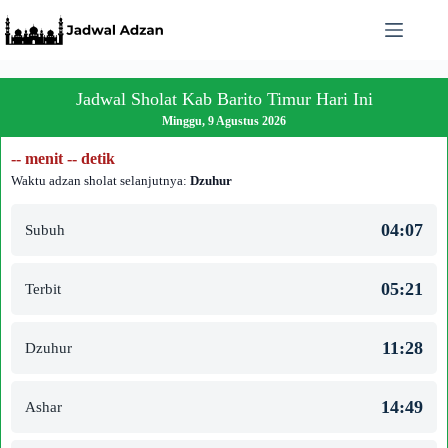
Skip
to
content
Jadwal Sholat Kab Barito Timur Hari Ini
Minggu, 9 Agustus 2026
-- menit -- detik
Waktu adzan sholat selanjutnya:
Dzuhur
04:07
Subuh
05:21
Terbit
11:28
Dzuhur
14:49
Ashar