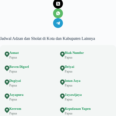
Jadwal Adzan dan Sholat di Kota dan Kabupaten Lainnya
Asmat
Biak Numfor
Papua
Papua
Boven Digoel
Deiyai
Papua
Papua
Dogiyai
Intan Jaya
Papua
Papua
Jayapura
Jayawijaya
Papua
Papua
Keerom
Kepulauan Yapen
Papua
Papua