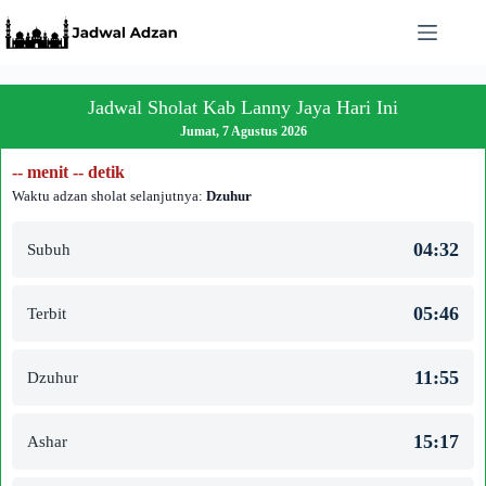
Skip
to
content
Jadwal Sholat Kab Lanny Jaya Hari Ini
Jumat, 7 Agustus 2026
-- menit -- detik
Waktu adzan sholat selanjutnya:
Dzuhur
04:32
Subuh
05:46
Terbit
11:55
Dzuhur
15:17
Ashar