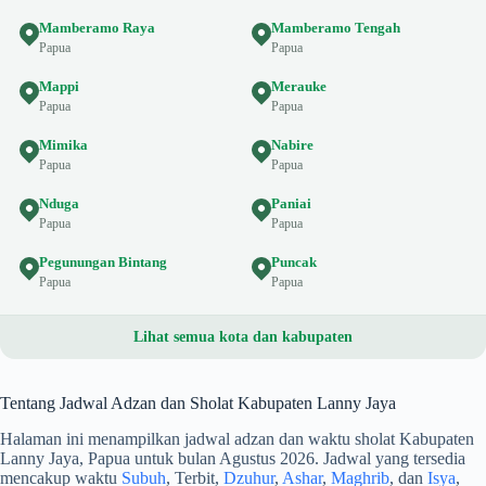
Mamberamo Raya
Mamberamo Tengah
Papua
Papua
Mappi
Merauke
Papua
Papua
Mimika
Nabire
Papua
Papua
Nduga
Paniai
Papua
Papua
Pegunungan Bintang
Puncak
Papua
Papua
Lihat semua kota dan kabupaten
Tentang Jadwal Adzan dan Sholat Kabupaten Lanny Jaya
Halaman ini menampilkan jadwal adzan dan waktu sholat Kabupaten
Lanny Jaya, Papua untuk bulan Agustus 2026. Jadwal yang tersedia
mencakup waktu
Subuh
, Terbit,
Dzuhur
,
Ashar
,
Maghrib
, dan
Isya
,