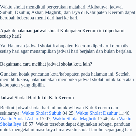
Waktu sholat mengikuti pergerakan matahari. Akibatnya, jadwal
Subuh, Dzuhur, Ashar, Maghrib, dan Isya di Kabupaten Keerom dapat
berubah beberapa menit dari hari ke hari.
Apakah halaman jadwal sholat Kabupaten Keerom ini diperbarui
setiap hari?
Ya. Halaman jadwal sholat Kabupaten Keerom diperbarui otomatis
setiap hari agar menampilkan jadwal hari berjalan dan bulan berjalan.
Bagaimana cara melihat jadwal sholat kota lain?
Gunakan kotak pencarian kota/kabupaten pada halaman ini. Setelah
memilih lokasi, halaman akan membuka jadwal sholat untuk kota atau
kabupaten yang dipilih.
Jadwal Sholat Hari Ini di Kab Keerom
Berikut jadwal sholat hari ini untuk wilayah Kab Keerom dan
sekitarnya:
Waktu Sholat Subuh
04:25,
Waktu Sholat Dzuhur
11:46,
Waktu Sholat Ashar
15:07,
Waktu Sholat Maghrib
17:46, dan
Waktu
Sholat Isya
18:57. Waktu tersebut dapat digunakan sebagai panduan
untuk mengetahui masuknya lima waktu sholat fardhu sepanjang hari.