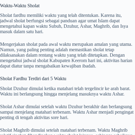
Waktu-Waktu Sholat
Sholat fardhu memiliki waktu yang telah ditentukan. Karena itu,
jadwal sholat berfungsi sebagai panduan agar umat Islam dapat
mengetahui kapan waktu Subuh, Dzuhur, Ashar, Maghrib, dan Isya
masuk dalam satu hari.
Mengerjakan sholat pada awal waktu merupakan amalan yang utama.
Namun, yang paling penting adalah memastikan sholat tetap
dilaksanakan dalam rentang waktu yang telah ditetapkan. Dengan
mengetahui jadwal sholat Kabupaten Keerom hari ini, aktivitas harian
dapat diatur tanpa mengabaikan kewajiban ibadah.
Sholat Fardhu Terdiri dari 5 Waktu
Sholat Dzuhur dimulai ketika matahari telah tergelincir ke arah barat.
Waktu ini berlangsung hingga menjelang masuknya waktu Ashar.
Sholat Ashar dimulai setelah waktu Dzuhur berakhir dan berlangsung
sampai menjelang matahari terbenam. Waktu Ashar menjadi pengingat
penting di tengah aktivitas sore hari.
Sholat Maghrib dimulai setelah matahari terbenam. Waktu Maghrib