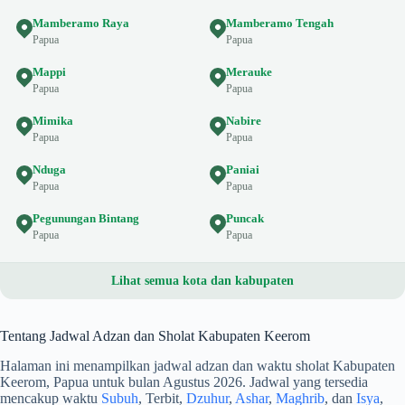
Mamberamo Raya
Mamberamo Tengah
Papua
Papua
Mappi
Merauke
Papua
Papua
Mimika
Nabire
Papua
Papua
Nduga
Paniai
Papua
Papua
Pegunungan Bintang
Puncak
Papua
Papua
Lihat semua kota dan kabupaten
Tentang Jadwal Adzan dan Sholat Kabupaten Keerom
Halaman ini menampilkan jadwal adzan dan waktu sholat Kabupaten
Keerom, Papua untuk bulan Agustus 2026. Jadwal yang tersedia
mencakup waktu
Subuh
, Terbit,
Dzuhur
,
Ashar
,
Maghrib
, dan
Isya
,