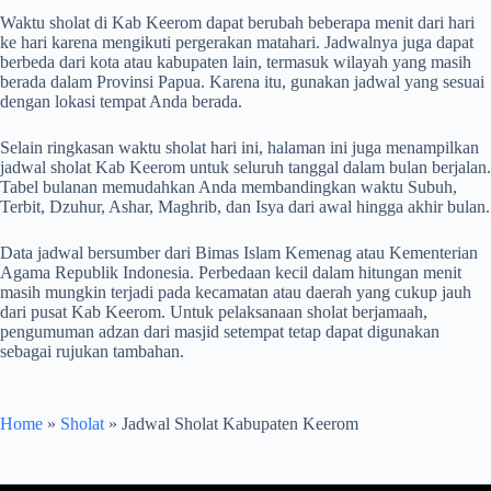
Waktu sholat di Kab Keerom dapat berubah beberapa menit dari hari
ke hari karena mengikuti pergerakan matahari. Jadwalnya juga dapat
berbeda dari kota atau kabupaten lain, termasuk wilayah yang masih
berada dalam Provinsi Papua. Karena itu, gunakan jadwal yang sesuai
dengan lokasi tempat Anda berada.
Selain ringkasan waktu sholat hari ini, halaman ini juga menampilkan
jadwal sholat Kab Keerom untuk seluruh tanggal dalam bulan berjalan.
Tabel bulanan memudahkan Anda membandingkan waktu Subuh,
Terbit, Dzuhur, Ashar, Maghrib, dan Isya dari awal hingga akhir bulan.
Data jadwal bersumber dari Bimas Islam Kemenag atau Kementerian
Agama Republik Indonesia. Perbedaan kecil dalam hitungan menit
masih mungkin terjadi pada kecamatan atau daerah yang cukup jauh
dari pusat Kab Keerom. Untuk pelaksanaan sholat berjamaah,
pengumuman adzan dari masjid setempat tetap dapat digunakan
sebagai rujukan tambahan.
Home
»
Sholat
»
Jadwal Sholat Kabupaten Keerom