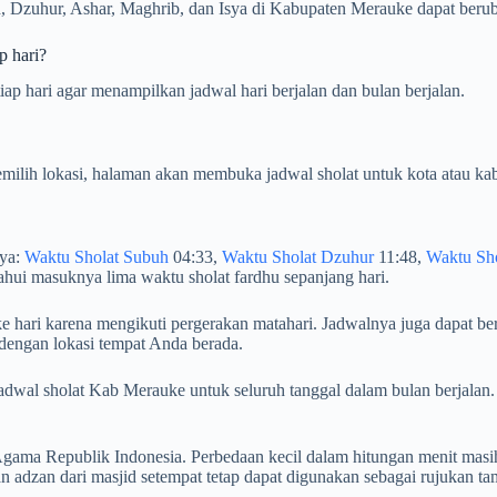
 Dzuhur, Ashar, Maghrib, dan Isya di Kabupaten Merauke dapat berubah
p hari?
ap hari agar menampilkan jadwal hari berjalan dan bulan berjalan.
milih lokasi, halaman akan membuka jadwal sholat untuk kota atau kab
nya:
Waktu Sholat Subuh
04:33,
Waktu Sholat Dzuhur
11:48,
Waktu Sho
hui masuknya lima waktu sholat fardhu sepanjang hari.
e hari karena mengikuti pergerakan matahari. Jadwalnya juga dapat ber
 dengan lokasi tempat Anda berada.
an jadwal sholat Kab Merauke untuk seluruh tanggal dalam bulan ber
ama Republik Indonesia. Perbedaan kecil dalam hitungan menit masih
adzan dari masjid setempat tetap dapat digunakan sebagai rujukan t