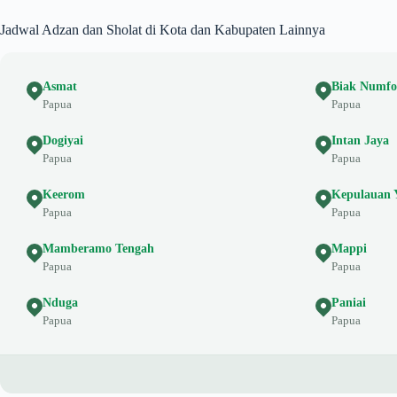
Jadwal Adzan dan Sholat di Kota dan Kabupaten Lainnya
Asmat
Biak Numfo
Papua
Papua
Dogiyai
Intan Jaya
Papua
Papua
Keerom
Kepulauan 
Papua
Papua
Mamberamo Tengah
Mappi
Papua
Papua
Nduga
Paniai
Papua
Papua