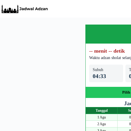
Skip
to
content
-- menit -- detik
Waktu adzan sholat selan
Subuh
T
04:33
Pilih
Ja
Tanggal
S
1 Agu
0
2 Agu
0
3 Agu
0