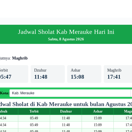
Jadwal Sholat Kab Merauke Hari Ini
Sabtu, 8 Agustus 2026
jutnya:
Maghrib
erbit
Dzuhur
Ashar
Maghrib
05:47
11:48
15:08
17:41
 Kota:
dwal Sholat di Kab Merauke untuk bulan Agustus 2
ubuh
Terbit
Dzuhur
Ashar
Magr
4:34
05:49
11:48
15:09
17:4
4:34
05:49
11:48
15:09
17:4
4:34
05:49
11:48
15:09
17:4