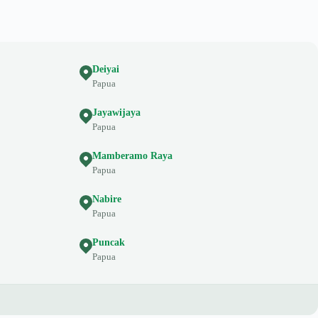
Deiyai
Papua
Jayawijaya
Papua
Mamberamo Raya
Papua
Nabire
Papua
Puncak
Papua