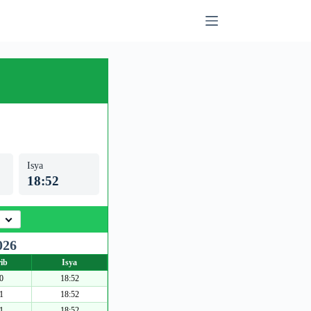
Isya
18:52
026
ib
Isya
0
18:52
1
18:52
1
18:52