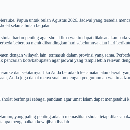
Merauke, Papua untuk bulan Agustus 2026. Jadwal yang tersedia men
olat selama bulan berjalan.
olat harian penting agar sholat lima waktu dapat dilaksanakan pada w
 berbeda beberapa menit dibandingkan hari sebelumnya atau hari berikut
aten dengan wilayah lain, termasuk dalam provinsi yang sama. Perbedaan
otak pencarian kota/kabupaten agar jadwal yang tampil lebih relevan de
rauke dan sekitarnya. Jika Anda berada di kecamatan atau daerah yang
amaah, Anda juga dapat menyesuaikan dengan pengumuman waktu adzan 
wal sholat berfungsi sebagai panduan agar umat Islam dapat mengetahu
mun, yang paling penting adalah memastikan sholat tetap dilaksanak
ur tanpa mengabaikan kewajiban ibadah.