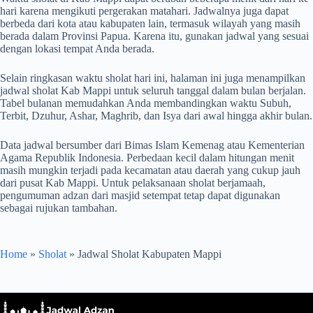
hari karena mengikuti pergerakan matahari. Jadwalnya juga dapat
berbeda dari kota atau kabupaten lain, termasuk wilayah yang masih
berada dalam Provinsi Papua. Karena itu, gunakan jadwal yang sesuai
dengan lokasi tempat Anda berada.
Selain ringkasan waktu sholat hari ini, halaman ini juga menampilkan
jadwal sholat Kab Mappi untuk seluruh tanggal dalam bulan berjalan.
Tabel bulanan memudahkan Anda membandingkan waktu Subuh,
Terbit, Dzuhur, Ashar, Maghrib, dan Isya dari awal hingga akhir bulan.
Data jadwal bersumber dari Bimas Islam Kemenag atau Kementerian
Agama Republik Indonesia. Perbedaan kecil dalam hitungan menit
masih mungkin terjadi pada kecamatan atau daerah yang cukup jauh
dari pusat Kab Mappi. Untuk pelaksanaan sholat berjamaah,
pengumuman adzan dari masjid setempat tetap dapat digunakan
sebagai rujukan tambahan.
Home
»
Sholat
»
Jadwal Sholat Kabupaten Mappi