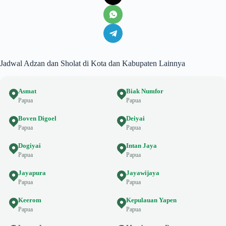
Jadwal Adzan dan Sholat di Kota dan Kabupaten Lainnya
Asmat
Biak Numfor
Papua
Papua
Boven Digoel
Deiyai
Papua
Papua
Dogiyai
Intan Jaya
Papua
Papua
Jayapura
Jayawijaya
Papua
Papua
Keerom
Kepulauan Yapen
Papua
Papua