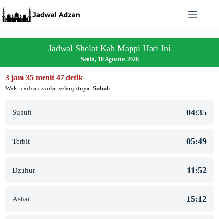
Skip
to
content
Jadwal Sholat Kab Mappi Hari Ini
Senin, 10 Agustus 2026
3 jam 35 menit 47 detik
Waktu adzan sholat selanjutnya:
Subuh
04:35
Subuh
05:49
Terbit
11:52
Dzuhur
15:12
Ashar