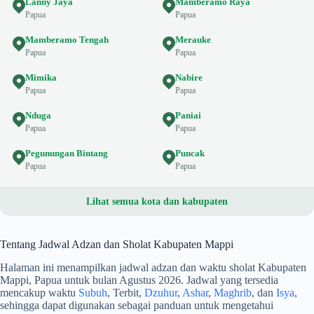
Lanny Jaya
Mamberamo Raya
Papua
Papua
Mamberamo Tengah
Merauke
Papua
Papua
Mimika
Nabire
Papua
Papua
Nduga
Paniai
Papua
Papua
Pegunungan Bintang
Puncak
Papua
Papua
Lihat semua kota dan kabupaten
Tentang Jadwal Adzan dan Sholat Kabupaten Mappi
Halaman ini menampilkan jadwal adzan dan waktu sholat Kabupaten
Mappi, Papua untuk bulan Agustus 2026. Jadwal yang tersedia
mencakup waktu
Subuh
, Terbit,
Dzuhur
,
Ashar
,
Maghrib
, dan
Isya
,
sehingga dapat digunakan sebagai panduan untuk mengetahui