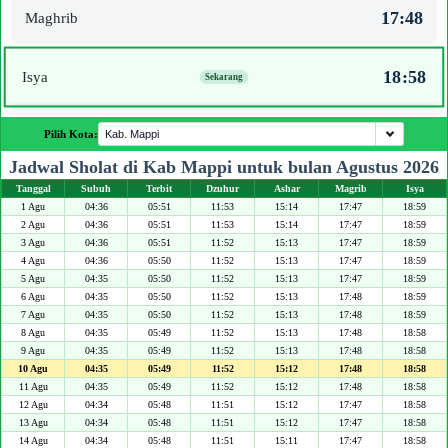
17:48
Maghrib
18:58
Isya
Pilih Kota:
Jadwal Sholat di Kab Mappi untuk bulan Agustus 2026
Tanggal
Subuh
Terbit
Dzuhur
Ashar
Magrib
Isya
1 Agu
04:36
05:51
11:53
15:14
17:47
18:59
2 Agu
04:36
05:51
11:53
15:14
17:47
18:59
3 Agu
04:36
05:51
11:52
15:13
17:47
18:59
4 Agu
04:36
05:50
11:52
15:13
17:47
18:59
5 Agu
04:35
05:50
11:52
15:13
17:47
18:59
6 Agu
04:35
05:50
11:52
15:13
17:48
18:59
7 Agu
04:35
05:50
11:52
15:13
17:48
18:59
8 Agu
04:35
05:49
11:52
15:13
17:48
18:58
9 Agu
04:35
05:49
11:52
15:13
17:48
18:58
10 Agu
04:35
05:49
11:52
15:12
17:48
18:58
11 Agu
04:35
05:49
11:52
15:12
17:48
18:58
12 Agu
04:34
05:48
11:51
15:12
17:47
18:58
13 Agu
04:34
05:48
11:51
15:12
17:47
18:58
14 Agu
04:34
05:48
11:51
15:11
17:47
18:58