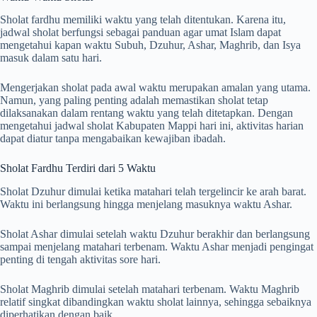
Sholat fardhu memiliki waktu yang telah ditentukan. Karena itu,
jadwal sholat berfungsi sebagai panduan agar umat Islam dapat
mengetahui kapan waktu Subuh, Dzuhur, Ashar, Maghrib, dan Isya
masuk dalam satu hari.
Mengerjakan sholat pada awal waktu merupakan amalan yang utama.
Namun, yang paling penting adalah memastikan sholat tetap
dilaksanakan dalam rentang waktu yang telah ditetapkan. Dengan
mengetahui jadwal sholat Kabupaten Mappi hari ini, aktivitas harian
dapat diatur tanpa mengabaikan kewajiban ibadah.
Sholat Fardhu Terdiri dari 5 Waktu
Sholat Dzuhur dimulai ketika matahari telah tergelincir ke arah barat.
Waktu ini berlangsung hingga menjelang masuknya waktu Ashar.
Sholat Ashar dimulai setelah waktu Dzuhur berakhir dan berlangsung
sampai menjelang matahari terbenam. Waktu Ashar menjadi pengingat
penting di tengah aktivitas sore hari.
Sholat Maghrib dimulai setelah matahari terbenam. Waktu Maghrib
relatif singkat dibandingkan waktu sholat lainnya, sehingga sebaiknya
diperhatikan dengan baik.