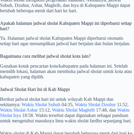
Subuh, Dzuhur, Ashar, Maghrib, dan Isya di Kabupaten Mappi dapat
berubah beberapa menit dari hari ke hari.
Apakah halaman jadwal sholat Kabupaten Mappi ini diperbarui setiap
hari?
Ya. Halaman jadwal sholat Kabupaten Mappi diperbarui otomatis
setiap hari agar menampilkan jadwal hari berjalan dan bulan berjalan.
Bagaimana cara melihat jadwal sholat kota lain?
Gunakan kotak pencarian kota/kabupaten pada halaman ini. Setelah
memilih lokasi, halaman akan membuka jadwal sholat untuk kota atau
kabupaten yang dipilih.
Jadwal Sholat Hari Ini di Kab Mappi
Berikut jadwal sholat hari ini untuk wilayah Kab Mappi dan
sekitarnya:
Waktu Sholat Subuh
04:35,
Waktu Sholat Dzuhur
11:52,
Waktu Sholat Ashar
15:12,
Waktu Sholat Maghrib
17:48, dan
Waktu
Sholat Isya
18:58. Waktu tersebut dapat digunakan sebagai panduan
untuk mengetahui masuknya lima waktu sholat fardhu sepanjang hari.
Waktu sholat di Kab Mappi dapat berubah beberapa menit dari hari ke