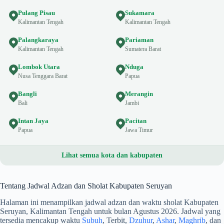
Pulang Pisau
Sukamara
Kalimantan Tengah
Kalimantan Tengah
Palangkaraya
Pariaman
Kalimantan Tengah
Sumatera Barat
Lombok Utara
Nduga
Nusa Tenggara Barat
Papua
Bangli
Merangin
Bali
Jambi
Intan Jaya
Pacitan
Papua
Jawa Timur
Lihat semua kota dan kabupaten
Tentang Jadwal Adzan dan Sholat Kabupaten Seruyan
Halaman ini menampilkan jadwal adzan dan waktu sholat Kabupaten
Seruyan, Kalimantan Tengah untuk bulan Agustus 2026. Jadwal yang
tersedia mencakup waktu
Subuh
, Terbit,
Dzuhur
,
Ashar
,
Maghrib
, dan