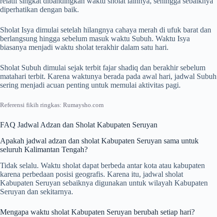
relatif singkat dibandingkan waktu sholat lainnya, sehingga sebaiknya
diperhatikan dengan baik.
Sholat Isya dimulai setelah hilangnya cahaya merah di ufuk barat dan
berlangsung hingga sebelum masuk waktu Subuh. Waktu Isya
biasanya menjadi waktu sholat terakhir dalam satu hari.
Sholat Subuh dimulai sejak terbit fajar shadiq dan berakhir sebelum
matahari terbit. Karena waktunya berada pada awal hari, jadwal Subuh
sering menjadi acuan penting untuk memulai aktivitas pagi.
Referensi fikih ringkas: Rumaysho.com
FAQ Jadwal Adzan dan Sholat Kabupaten Seruyan
Apakah jadwal adzan dan sholat Kabupaten Seruyan sama untuk
seluruh Kalimantan Tengah?
Tidak selalu. Waktu sholat dapat berbeda antar kota atau kabupaten
karena perbedaan posisi geografis. Karena itu, jadwal sholat
Kabupaten Seruyan sebaiknya digunakan untuk wilayah Kabupaten
Seruyan dan sekitarnya.
Mengapa waktu sholat Kabupaten Seruyan berubah setiap hari?