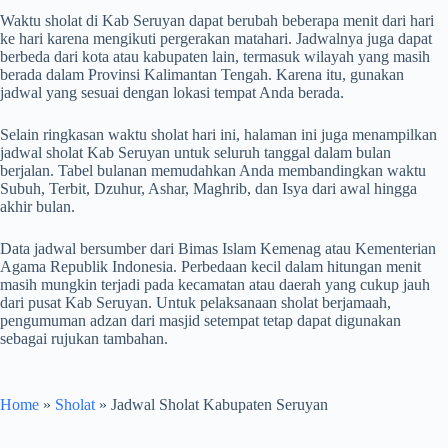
Waktu sholat di Kab Seruyan dapat berubah beberapa menit dari hari
ke hari karena mengikuti pergerakan matahari. Jadwalnya juga dapat
berbeda dari kota atau kabupaten lain, termasuk wilayah yang masih
berada dalam Provinsi Kalimantan Tengah. Karena itu, gunakan
jadwal yang sesuai dengan lokasi tempat Anda berada.
Selain ringkasan waktu sholat hari ini, halaman ini juga menampilkan
jadwal sholat Kab Seruyan untuk seluruh tanggal dalam bulan
berjalan. Tabel bulanan memudahkan Anda membandingkan waktu
Subuh, Terbit, Dzuhur, Ashar, Maghrib, dan Isya dari awal hingga
akhir bulan.
Data jadwal bersumber dari Bimas Islam Kemenag atau Kementerian
Agama Republik Indonesia. Perbedaan kecil dalam hitungan menit
masih mungkin terjadi pada kecamatan atau daerah yang cukup jauh
dari pusat Kab Seruyan. Untuk pelaksanaan sholat berjamaah,
pengumuman adzan dari masjid setempat tetap dapat digunakan
sebagai rujukan tambahan.
Home
»
Sholat
»
Jadwal Sholat Kabupaten Seruyan