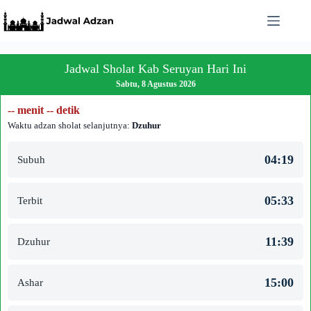
Skip
to
content
Jadwal Sholat Kab Seruyan Hari Ini
Sabtu, 8 Agustus 2026
-- menit -- detik
Waktu adzan sholat selanjutnya:
Dzuhur
04:19
Subuh
05:33
Terbit
11:39
Dzuhur
15:00
Ashar