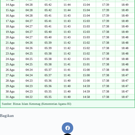
14 Agu
04:28
05:42
11:44
15:04
17:39
18:49
15 Agu
04:28
05:42
11:44
15:04
17:39
18:49
16 Agu
04:28
05:41
11:43
15:04
17:39
18:49
17 Agu
04:27
05:41
11:43
15:03
17:39
18:49
18 Agu
04:27
05:41
11:43
15:03
17:38
18:49
19 Agu
04:27
05:40
11:43
15:03
17:38
18:49
20 Agu
04:27
05:40
11:43
15:03
17:38
18:48
21 Agu
04:26
05:39
11:42
15:02
17:38
18:48
22 Agu
04:26
05:39
11:42
15:02
17:38
18:48
23 Agu
04:25
05:38
11:42
15:02
17:38
18:48
24 Agu
04:25
05:38
11:42
15:01
17:38
18:48
25 Agu
04:25
05:38
11:41
15:01
17:38
18:48
26 Agu
04:24
05:37
11:41
15:00
17:38
18:48
27 Agu
04:24
05:37
11:41
15:00
17:38
18:47
28 Agu
04:23
05:36
11:40
15:00
17:38
18:47
29 Agu
04:23
05:36
11:40
14:59
17:38
18:47
30 Agu
04:23
05:35
11:40
14:59
17:38
18:47
31 Agu
04:22
05:35
11:40
14:58
17:38
18:47
Sumber: Bimas Islam Kemenag (Kementerian Agama RI)
Bagikan