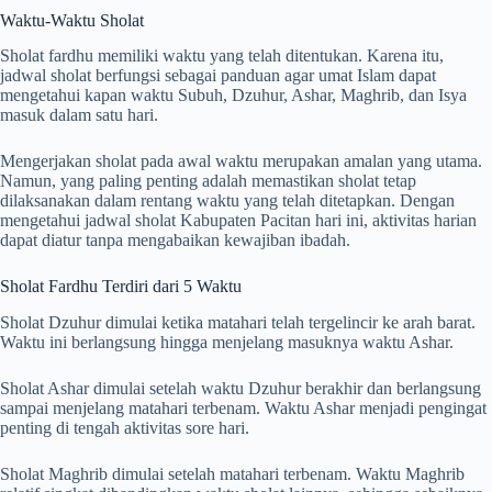
Waktu-Waktu Sholat
Sholat fardhu memiliki waktu yang telah ditentukan. Karena itu,
jadwal sholat berfungsi sebagai panduan agar umat Islam dapat
mengetahui kapan waktu Subuh, Dzuhur, Ashar, Maghrib, dan Isya
masuk dalam satu hari.
Mengerjakan sholat pada awal waktu merupakan amalan yang utama.
Namun, yang paling penting adalah memastikan sholat tetap
dilaksanakan dalam rentang waktu yang telah ditetapkan. Dengan
mengetahui jadwal sholat Kabupaten Pacitan hari ini, aktivitas harian
dapat diatur tanpa mengabaikan kewajiban ibadah.
Sholat Fardhu Terdiri dari 5 Waktu
Sholat Dzuhur dimulai ketika matahari telah tergelincir ke arah barat.
Waktu ini berlangsung hingga menjelang masuknya waktu Ashar.
Sholat Ashar dimulai setelah waktu Dzuhur berakhir dan berlangsung
sampai menjelang matahari terbenam. Waktu Ashar menjadi pengingat
penting di tengah aktivitas sore hari.
Sholat Maghrib dimulai setelah matahari terbenam. Waktu Maghrib