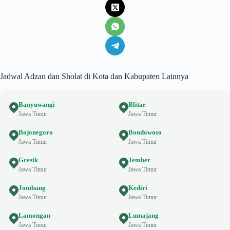
Jadwal Adzan dan Sholat di Kota dan Kabupaten Lainnya
Banyuwangi
Blitar
Jawa Timur
Jawa Timur
Bojonegoro
Bondowoso
Jawa Timur
Jawa Timur
Gresik
Jember
Jawa Timur
Jawa Timur
Jombang
Kediri
Jawa Timur
Jawa Timur
Lamongan
Lumajang
Jawa Timur
Jawa Timur