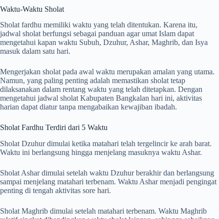
Waktu-Waktu Sholat
Sholat fardhu memiliki waktu yang telah ditentukan. Karena itu,
jadwal sholat berfungsi sebagai panduan agar umat Islam dapat
mengetahui kapan waktu Subuh, Dzuhur, Ashar, Maghrib, dan Isya
masuk dalam satu hari.
Mengerjakan sholat pada awal waktu merupakan amalan yang utama.
Namun, yang paling penting adalah memastikan sholat tetap
dilaksanakan dalam rentang waktu yang telah ditetapkan. Dengan
mengetahui jadwal sholat Kabupaten Bangkalan hari ini, aktivitas
harian dapat diatur tanpa mengabaikan kewajiban ibadah.
Sholat Fardhu Terdiri dari 5 Waktu
Sholat Dzuhur dimulai ketika matahari telah tergelincir ke arah barat.
Waktu ini berlangsung hingga menjelang masuknya waktu Ashar.
Sholat Ashar dimulai setelah waktu Dzuhur berakhir dan berlangsung
sampai menjelang matahari terbenam. Waktu Ashar menjadi pengingat
penting di tengah aktivitas sore hari.
Sholat Maghrib dimulai setelah matahari terbenam. Waktu Maghrib