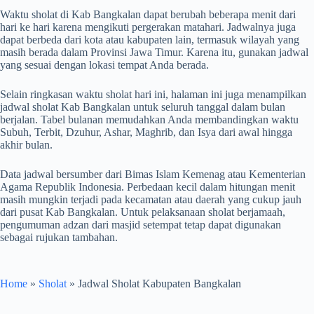
Waktu sholat di Kab Bangkalan dapat berubah beberapa menit dari
hari ke hari karena mengikuti pergerakan matahari. Jadwalnya juga
dapat berbeda dari kota atau kabupaten lain, termasuk wilayah yang
masih berada dalam Provinsi Jawa Timur. Karena itu, gunakan jadwal
yang sesuai dengan lokasi tempat Anda berada.
Selain ringkasan waktu sholat hari ini, halaman ini juga menampilkan
jadwal sholat Kab Bangkalan untuk seluruh tanggal dalam bulan
berjalan. Tabel bulanan memudahkan Anda membandingkan waktu
Subuh, Terbit, Dzuhur, Ashar, Maghrib, dan Isya dari awal hingga
akhir bulan.
Data jadwal bersumber dari Bimas Islam Kemenag atau Kementerian
Agama Republik Indonesia. Perbedaan kecil dalam hitungan menit
masih mungkin terjadi pada kecamatan atau daerah yang cukup jauh
dari pusat Kab Bangkalan. Untuk pelaksanaan sholat berjamaah,
pengumuman adzan dari masjid setempat tetap dapat digunakan
sebagai rujukan tambahan.
Home
»
Sholat
»
Jadwal Sholat Kabupaten Bangkalan