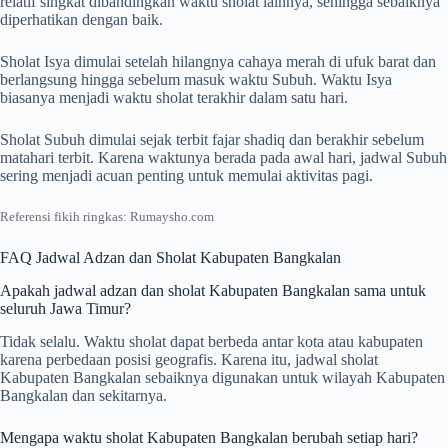
relatif singkat dibandingkan waktu sholat lainnya, sehingga sebaiknya
diperhatikan dengan baik.
Sholat Isya dimulai setelah hilangnya cahaya merah di ufuk barat dan
berlangsung hingga sebelum masuk waktu Subuh. Waktu Isya
biasanya menjadi waktu sholat terakhir dalam satu hari.
Sholat Subuh dimulai sejak terbit fajar shadiq dan berakhir sebelum
matahari terbit. Karena waktunya berada pada awal hari, jadwal Subuh
sering menjadi acuan penting untuk memulai aktivitas pagi.
Referensi fikih ringkas: Rumaysho.com
FAQ Jadwal Adzan dan Sholat Kabupaten Bangkalan
Apakah jadwal adzan dan sholat Kabupaten Bangkalan sama untuk
seluruh Jawa Timur?
Tidak selalu. Waktu sholat dapat berbeda antar kota atau kabupaten
karena perbedaan posisi geografis. Karena itu, jadwal sholat
Kabupaten Bangkalan sebaiknya digunakan untuk wilayah Kabupaten
Bangkalan dan sekitarnya.
Mengapa waktu sholat Kabupaten Bangkalan berubah setiap hari?