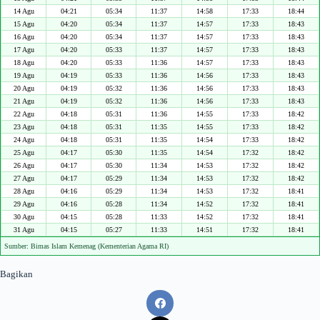
14 Agu
04:21
05:34
11:37
14:58
17:33
18:44
15 Agu
04:20
05:34
11:37
14:57
17:33
18:43
16 Agu
04:20
05:34
11:37
14:57
17:33
18:43
17 Agu
04:20
05:33
11:37
14:57
17:33
18:43
18 Agu
04:20
05:33
11:36
14:57
17:33
18:43
19 Agu
04:19
05:33
11:36
14:56
17:33
18:43
20 Agu
04:19
05:32
11:36
14:56
17:33
18:43
21 Agu
04:19
05:32
11:36
14:56
17:33
18:43
22 Agu
04:18
05:31
11:36
14:55
17:33
18:42
23 Agu
04:18
05:31
11:35
14:55
17:33
18:42
24 Agu
04:18
05:31
11:35
14:54
17:33
18:42
25 Agu
04:17
05:30
11:35
14:54
17:32
18:42
26 Agu
04:17
05:30
11:34
14:53
17:32
18:42
27 Agu
04:17
05:29
11:34
14:53
17:32
18:42
28 Agu
04:16
05:29
11:34
14:53
17:32
18:41
29 Agu
04:16
05:28
11:34
14:52
17:32
18:41
30 Agu
04:15
05:28
11:33
14:52
17:32
18:41
31 Agu
04:15
05:27
11:33
14:51
17:32
18:41
Sumber: Bimas Islam Kemenag (Kementerian Agama RI)
Bagikan