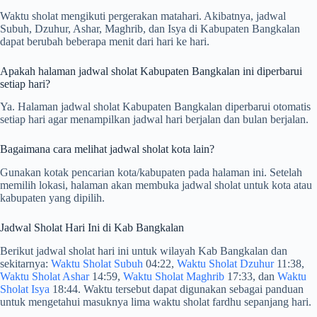
Waktu sholat mengikuti pergerakan matahari. Akibatnya, jadwal
Subuh, Dzuhur, Ashar, Maghrib, dan Isya di Kabupaten Bangkalan
dapat berubah beberapa menit dari hari ke hari.
Apakah halaman jadwal sholat Kabupaten Bangkalan ini diperbarui
setiap hari?
Ya. Halaman jadwal sholat Kabupaten Bangkalan diperbarui otomatis
setiap hari agar menampilkan jadwal hari berjalan dan bulan berjalan.
Bagaimana cara melihat jadwal sholat kota lain?
Gunakan kotak pencarian kota/kabupaten pada halaman ini. Setelah
memilih lokasi, halaman akan membuka jadwal sholat untuk kota atau
kabupaten yang dipilih.
Jadwal Sholat Hari Ini di Kab Bangkalan
Berikut jadwal sholat hari ini untuk wilayah Kab Bangkalan dan
sekitarnya:
Waktu Sholat Subuh
04:22,
Waktu Sholat Dzuhur
11:38,
Waktu Sholat Ashar
14:59,
Waktu Sholat Maghrib
17:33, dan
Waktu
Sholat Isya
18:44. Waktu tersebut dapat digunakan sebagai panduan
untuk mengetahui masuknya lima waktu sholat fardhu sepanjang hari.