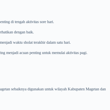
ing di tengah aktivitas sore hari.
erhatikan dengan baik.
enjadi waktu sholat terakhir dalam satu hari.
ring menjadi acuan penting untuk memulai aktivitas pagi.
en Magetan sebaiknya digunakan untuk wilayah Kabupaten Magetan dan