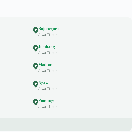
Bojonegoro
Jawa Timur
Jombang
Jawa Timur
Madiun
Jawa Timur
Ngawi
Jawa Timur
Ponorogo
Jawa Timur