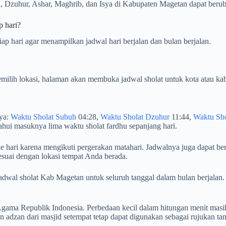
 Dzuhur, Ashar, Maghrib, dan Isya di Kabupaten Magetan dapat berubah
p hari?
ap hari agar menampilkan jadwal hari berjalan dan bulan berjalan.
milih lokasi, halaman akan membuka jadwal sholat untuk kota atau kab
nya:
Waktu Sholat Subuh
04:28,
Waktu Sholat Dzuhur
11:44,
Waktu Sho
hui masuknya lima waktu sholat fardhu sepanjang hari.
e hari karena mengikuti pergerakan matahari. Jadwalnya juga dapat ber
esuai dengan lokasi tempat Anda berada.
an jadwal sholat Kab Magetan untuk seluruh tanggal dalam bulan ber
ama Republik Indonesia. Perbedaan kecil dalam hitungan menit masih
adzan dari masjid setempat tetap dapat digunakan sebagai rujukan ta