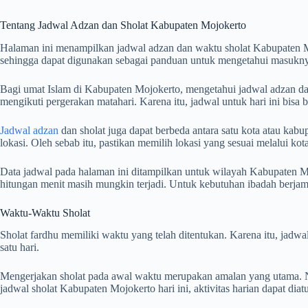
Tentang Jadwal Adzan dan Sholat Kabupaten Mojokerto
Halaman ini menampilkan jadwal adzan dan waktu sholat Kabupaten 
sehingga dapat digunakan sebagai panduan untuk mengetahui masuknya
Bagi umat Islam di Kabupaten Mojokerto, mengetahui jadwal adzan dan 
mengikuti pergerakan matahari. Karena itu, jadwal untuk hari ini bisa
Jadwal adzan
dan sholat juga dapat berbeda antara satu kota atau kabup
lokasi. Oleh sebab itu, pastikan memilih lokasi yang sesuai melalui k
Data jadwal pada halaman ini ditampilkan untuk wilayah Kabupaten Mo
hitungan menit masih mungkin terjadi. Untuk kebutuhan ibadah berj
Waktu-Waktu Sholat
Sholat fardhu memiliki waktu yang telah ditentukan. Karena itu, jad
satu hari.
Mengerjakan sholat pada awal waktu merupakan amalan yang utama. Na
jadwal sholat Kabupaten Mojokerto hari ini, aktivitas harian dapat di