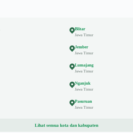
i
Blitar
Jawa Timur
Jember
Jawa Timur
Lumajang
Jawa Timur
Nganjuk
Jawa Timur
Pasuruan
Jawa Timur
Lihat semua kota dan kabupaten