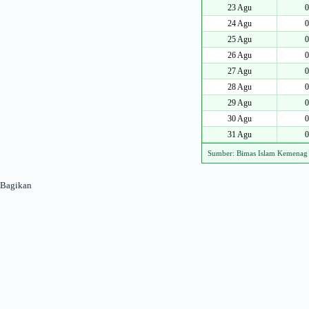
23 Agu
0
24 Agu
0
25 Agu
0
26 Agu
0
27 Agu
0
28 Agu
0
29 Agu
0
30 Agu
0
31 Agu
0
Sumber: Bimas Islam Kemenag
Bagikan