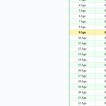
4 Agu
0
5 Agu
0
6 Agu
0
7 Agu
0
8 Agu
0
9 Agu
0
10 Agu
0
11 Agu
0
12 Agu
0
13 Agu
0
14 Agu
0
15 Agu
0
16 Agu
0
17 Agu
0
18 Agu
0
19 Agu
0
20 Agu
0
21 Agu
0
22 Agu
0