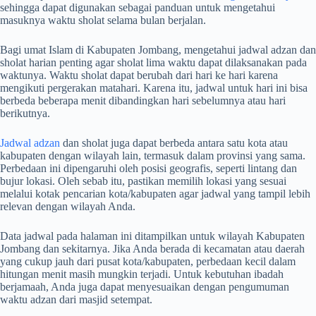
sehingga dapat digunakan sebagai panduan untuk mengetahui
masuknya waktu sholat selama bulan berjalan.
Bagi umat Islam di Kabupaten Jombang, mengetahui jadwal adzan dan
sholat harian penting agar sholat lima waktu dapat dilaksanakan pada
waktunya. Waktu sholat dapat berubah dari hari ke hari karena
mengikuti pergerakan matahari. Karena itu, jadwal untuk hari ini bisa
berbeda beberapa menit dibandingkan hari sebelumnya atau hari
berikutnya.
Jadwal adzan
dan sholat juga dapat berbeda antara satu kota atau
kabupaten dengan wilayah lain, termasuk dalam provinsi yang sama.
Perbedaan ini dipengaruhi oleh posisi geografis, seperti lintang dan
bujur lokasi. Oleh sebab itu, pastikan memilih lokasi yang sesuai
melalui kotak pencarian kota/kabupaten agar jadwal yang tampil lebih
relevan dengan wilayah Anda.
Data jadwal pada halaman ini ditampilkan untuk wilayah Kabupaten
Jombang dan sekitarnya. Jika Anda berada di kecamatan atau daerah
yang cukup jauh dari pusat kota/kabupaten, perbedaan kecil dalam
hitungan menit masih mungkin terjadi. Untuk kebutuhan ibadah
berjamaah, Anda juga dapat menyesuaikan dengan pengumuman
waktu adzan dari masjid setempat.