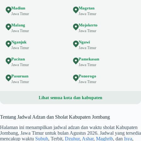
Madiun
Magetan
Jawa Timur
Jawa Timur
Malang
Mojokerto
Jawa Timur
Jawa Timur
Nganjuk
Ngawi
Jawa Timur
Jawa Timur
Pacitan
Pamekasan
Jawa Timur
Jawa Timur
Pasuruan
Ponorogo
Jawa Timur
Jawa Timur
Lihat semua kota dan kabupaten
Tentang Jadwal Adzan dan Sholat Kabupaten Jombang
Halaman ini menampilkan jadwal adzan dan waktu sholat Kabupaten
Jombang, Jawa Timur untuk bulan Agustus 2026. Jadwal yang tersedia
mencakup waktu
Subuh
, Terbit,
Dzuhur
,
Ashar
,
Maghrib
, dan
Isya
,