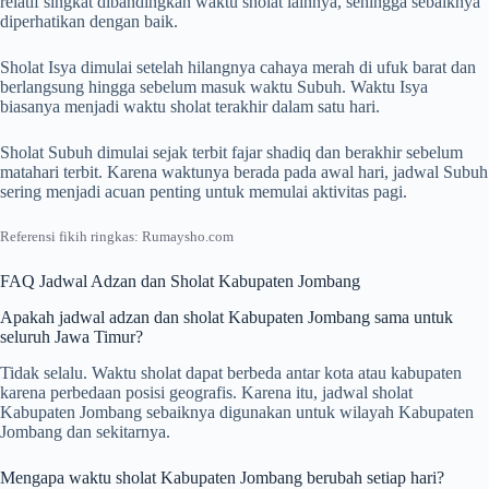
relatif singkat dibandingkan waktu sholat lainnya, sehingga sebaiknya
diperhatikan dengan baik.
Sholat Isya dimulai setelah hilangnya cahaya merah di ufuk barat dan
berlangsung hingga sebelum masuk waktu Subuh. Waktu Isya
biasanya menjadi waktu sholat terakhir dalam satu hari.
Sholat Subuh dimulai sejak terbit fajar shadiq dan berakhir sebelum
matahari terbit. Karena waktunya berada pada awal hari, jadwal Subuh
sering menjadi acuan penting untuk memulai aktivitas pagi.
Referensi fikih ringkas: Rumaysho.com
FAQ Jadwal Adzan dan Sholat Kabupaten Jombang
Apakah jadwal adzan dan sholat Kabupaten Jombang sama untuk
seluruh Jawa Timur?
Tidak selalu. Waktu sholat dapat berbeda antar kota atau kabupaten
karena perbedaan posisi geografis. Karena itu, jadwal sholat
Kabupaten Jombang sebaiknya digunakan untuk wilayah Kabupaten
Jombang dan sekitarnya.
Mengapa waktu sholat Kabupaten Jombang berubah setiap hari?