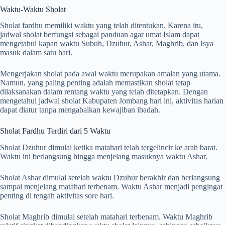
Waktu-Waktu Sholat
Sholat fardhu memiliki waktu yang telah ditentukan. Karena itu,
jadwal sholat berfungsi sebagai panduan agar umat Islam dapat
mengetahui kapan waktu Subuh, Dzuhur, Ashar, Maghrib, dan Isya
masuk dalam satu hari.
Mengerjakan sholat pada awal waktu merupakan amalan yang utama.
Namun, yang paling penting adalah memastikan sholat tetap
dilaksanakan dalam rentang waktu yang telah ditetapkan. Dengan
mengetahui jadwal sholat Kabupaten Jombang hari ini, aktivitas harian
dapat diatur tanpa mengabaikan kewajiban ibadah.
Sholat Fardhu Terdiri dari 5 Waktu
Sholat Dzuhur dimulai ketika matahari telah tergelincir ke arah barat.
Waktu ini berlangsung hingga menjelang masuknya waktu Ashar.
Sholat Ashar dimulai setelah waktu Dzuhur berakhir dan berlangsung
sampai menjelang matahari terbenam. Waktu Ashar menjadi pengingat
penting di tengah aktivitas sore hari.
Sholat Maghrib dimulai setelah matahari terbenam. Waktu Maghrib