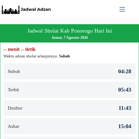
Skip
to
content
Jadwal Sholat Kab Ponorogo Hari Ini
Jumat, 7 Agustus 2026
-- menit -- detik
Waktu adzan sholat selanjutnya:
Subuh
04:28
Subuh
05:43
Terbit
11:43
Dzuhur
15:04
Ashar