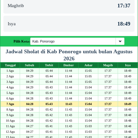
17:37
Maghrib
18:49
Isya
Pilih Kota:
Jadwal Sholat di Kab Ponorogo untuk bulan Agustus
2026
Tanggal
Subuh
Terbit
Dzuhur
Ashar
Magrib
Isya
1 Agu
04:29
05:44
11:44
15:05
17:37
18:49
2 Agu
04:29
05:44
11:44
15:05
17:37
18:49
3 Agu
04:29
05:44
11:44
15:05
17:37
18:49
4 Agu
04:29
05:43
11:44
15:04
17:37
18:49
5 Agu
04:28
05:43
11:44
15:04
17:37
18:49
6 Agu
04:28
05:43
11:44
15:04
17:37
18:49
7 Agu
04:28
05:43
11:43
15:04
17:37
18:49
8 Agu
04:28
05:42
11:43
15:04
17:37
18:49
9 Agu
04:28
05:42
11:43
15:04
17:37
18:48
10 Agu
04:28
05:42
11:43
15:04
17:37
18:48
11 Agu
04:27
05:41
11:43
15:03
17:37
18:48
12 Agu
04:27
05:41
11:43
15:03
17:37
18:48
13 Agu
04:27
05:41
11:43
15:03
17:37
18:48