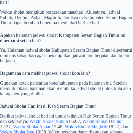
hari?
Waktu sholat mengikuti pergerakan matahari. Akibatnya, jadwal
Subuh, Dzuhur, Ashar, Maghrib, dan Isya di Kabupaten Seram Bagian
Timur dapat berubah beberapa menit dari hari ke hari.
Apakah halaman jadwal sholat Kabupaten Seram Bagian Timur ini
diperbarui setiap hari?
Ya. Halaman jadwal sholat Kabupaten Seram Bagian Timur diperbarui
otomatis setiap hari agar menampilkan jadwal hari berjalan dan bulan
berjalan.
Bagaimana cara melihat jadwal sholat kota lain?
Gunakan kotak pencarian kota/kabupaten pada halaman ini. Setelah
memilih lokasi, halaman akan membuka jadwal sholat untuk kota atau
kabupaten yang dipilih.
Jadwal Sholat Hari Ini di Kab Seram Bagian Timur
Berikut jadwal sholat hari ini untuk wilayah Kab Seram Bagian Timur
dan sekitarnya:
Waktu Sholat Subuh
05:07,
Waktu Sholat Dzuhur
12:27,
Waktu Sholat Ashar
15:48,
Waktu Sholat Maghrib
18:27, dan
Waktu Sholat Isya
19:38. Waktu tersebut dapat digunakan sebagai