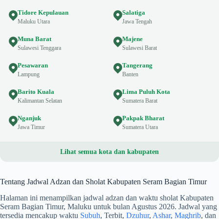
Tidore Kepulauan
Salatiga
Maluku Utara
Jawa Tengah
Muna Barat
Majene
Sulawesi Tenggara
Sulawesi Barat
Pesawaran
Tangerang
Lampung
Banten
Barito Kuala
Lima Puluh Kota
Kalimantan Selatan
Sumatera Barat
Nganjuk
Pakpak Bharat
Jawa Timur
Sumatera Utara
Lihat semua kota dan kabupaten
Tentang Jadwal Adzan dan Sholat Kabupaten Seram Bagian Timur
Halaman ini menampilkan jadwal adzan dan waktu sholat Kabupaten
Seram Bagian Timur, Maluku untuk bulan Agustus 2026. Jadwal yang
tersedia mencakup waktu
Subuh
, Terbit,
Dzuhur
,
Ashar
,
Maghrib
, dan