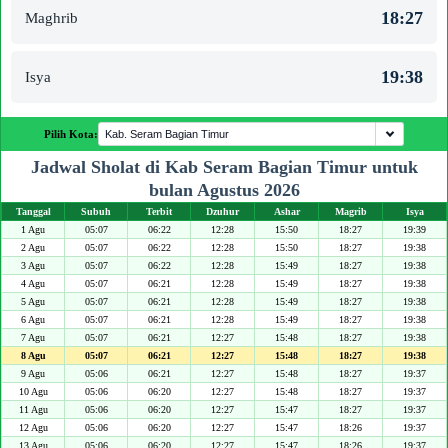
18:27
Maghrib
19:38
Isya
Pilih Kota:
Jadwal Sholat di Kab Seram Bagian Timur untuk
bulan Agustus 2026
Tanggal
Subuh
Terbit
Dzuhur
Ashar
Magrib
Isya
1 Agu
05:07
06:22
12:28
15:50
18:27
19:39
2 Agu
05:07
06:22
12:28
15:50
18:27
19:38
3 Agu
05:07
06:22
12:28
15:49
18:27
19:38
4 Agu
05:07
06:21
12:28
15:49
18:27
19:38
5 Agu
05:07
06:21
12:28
15:49
18:27
19:38
6 Agu
05:07
06:21
12:28
15:49
18:27
19:38
7 Agu
05:07
06:21
12:27
15:48
18:27
19:38
8 Agu
05:07
06:21
12:27
15:48
18:27
19:38
9 Agu
05:06
06:21
12:27
15:48
18:27
19:37
10 Agu
05:06
06:20
12:27
15:48
18:27
19:37
11 Agu
05:06
06:20
12:27
15:47
18:27
19:37
12 Agu
05:06
06:20
12:27
15:47
18:26
19:37
13 Agu
05:06
06:20
12:27
15:47
18:26
19:37