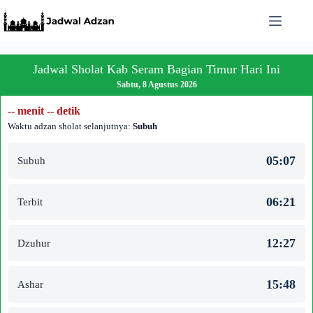
Skip
to
content
Jadwal Sholat Kab Seram Bagian Timur Hari Ini
Sabtu, 8 Agustus 2026
-- menit -- detik
Waktu adzan sholat selanjutnya:
Subuh
05:07
Subuh
06:21
Terbit
12:27
Dzuhur
15:48
Ashar