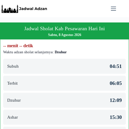
Skip
to
content
Jadwal Sholat Kab Pesawaran Hari Ini
Sabtu, 8 Agustus 2026
-- menit -- detik
Waktu adzan sholat selanjutnya:
Dzuhur
04:51
Subuh
06:05
Terbit
12:09
Dzuhur
15:30
Ashar