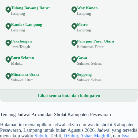
Tulang Bawang Barat
Way Kanan
Lampung
Lampung
Bandar Lampung
Metro
Lampung
Lampung
Pekalongan
Penajam Paser Utara
Jawa Tengah
Kalimantan Timur
Buru Selatan
Gowa
Maluku
Sulawesi Selatan
Minahasa Utara
Soppeng
Sulawesi Utara
Sulawesi Selatan
Lihat semua kota dan kabupaten
Tentang Jadwal Adzan dan Sholat Kabupaten Pesawaran
Halaman ini menampilkan jadwal adzan dan waktu sholat Kabupaten
Pesawaran, Lampung untuk bulan Agustus 2026. Jadwal yang tersedia
mencakup waktu
Subuh
, Terbit,
Dzuhur
,
Ashar
,
Maghrib
, dan
Isya
,