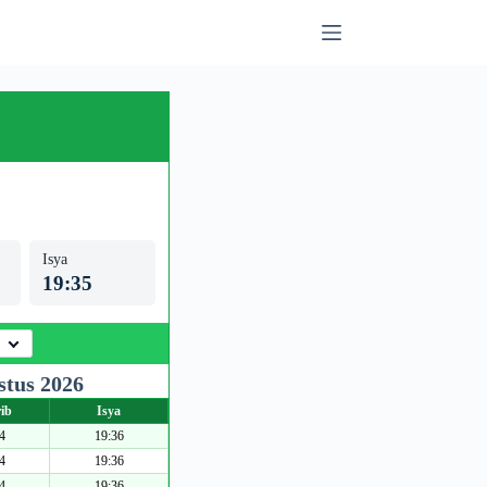
Isya
19:35
stus 2026
ib
Isya
4
19:36
4
19:36
4
19:36