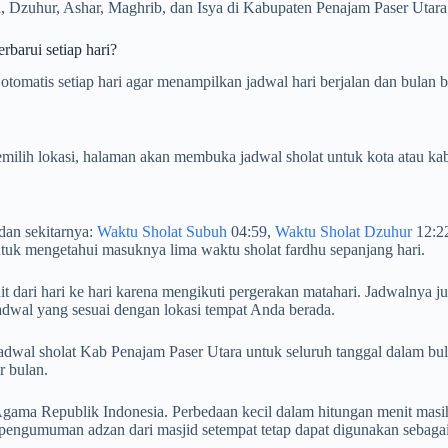
 Dzuhur, Ashar, Maghrib, dan Isya di Kabupaten Penajam Paser Utara d
barui setiap hari?
tomatis setiap hari agar menampilkan jadwal hari berjalan dan bulan b
milih lokasi, halaman akan membuka jadwal sholat untuk kota atau kab
dan sekitarnya:
Waktu Sholat Subuh
04:59,
Waktu Sholat Dzuhur
12:2
tuk mengetahui masuknya lima waktu sholat fardhu sepanjang hari.
 dari hari ke hari karena mengikuti pergerakan matahari. Jadwalnya ju
adwal yang sesuai dengan lokasi tempat Anda berada.
an jadwal sholat Kab Penajam Paser Utara untuk seluruh tanggal dala
r bulan.
ama Republik Indonesia. Perbedaan kecil dalam hitungan menit masih
 pengumuman adzan dari masjid setempat tetap dapat digunakan sebaga