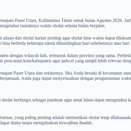
enajam Paser Utara, Kalimantan Timur untuk bulan Agustus 2026. Ja
mengetahui masuknya waktu sholat selama bulan berjalan.
adzan dan sholat harian penting agar sholat lima waktu dapat dilaksan
ni bisa berbeda beberapa menit dibandingkan hari sebelumnya atau hari 
aten dengan wilayah lain, termasuk dalam provinsi yang sama. Perbedaan
otak pencarian kota/kabupaten agar jadwal yang tampil lebih relevan de
ajam Paser Utara dan sekitarnya. Jika Anda berada di kecamatan atau 
h berjamaah, Anda juga dapat menyesuaikan dengan pengumuman waktu 
wal sholat berfungsi sebagai panduan agar umat Islam dapat mengetahu
mun, yang paling penting adalah memastikan sholat tetap dilaksanak
n dapat diatur tanpa mengabaikan kewajiban ibadah.