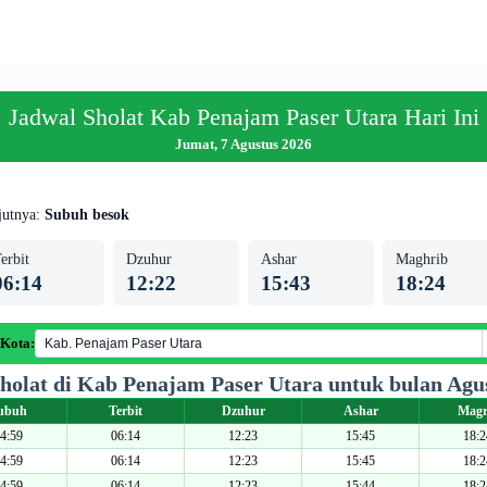
Jadwal Sholat Kab Penajam Paser Utara Hari Ini
Jumat, 7 Agustus 2026
jutnya:
Subuh besok
erbit
Dzuhur
Ashar
Maghrib
06:14
12:22
15:43
18:24
 Kota:
holat di Kab Penajam Paser Utara untuk bulan Agu
ubuh
Terbit
Dzuhur
Ashar
Magr
4:59
06:14
12:23
15:45
18:2
4:59
06:14
12:23
15:45
18:2
4:59
06:14
12:23
15:44
18:2