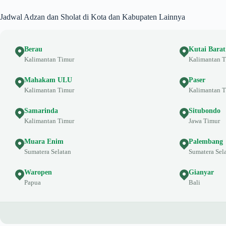
Jadwal Adzan dan Sholat di Kota dan Kabupaten Lainnya
Berau
Kutai Barat
Kalimantan Timur
Kalimantan 
Mahakam ULU
Paser
Kalimantan Timur
Kalimantan 
Samarinda
Situbondo
Kalimantan Timur
Jawa Timur
Muara Enim
Palembang
Sumatera Selatan
Sumatera Sel
Waropen
Gianyar
Papua
Bali