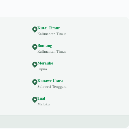
Kutai Timur
Kalimantan Timur
Bontang
Kalimantan Timur
Merauke
Papua
Konawe Utara
Sulawesi Tenggara
Tual
Maluku