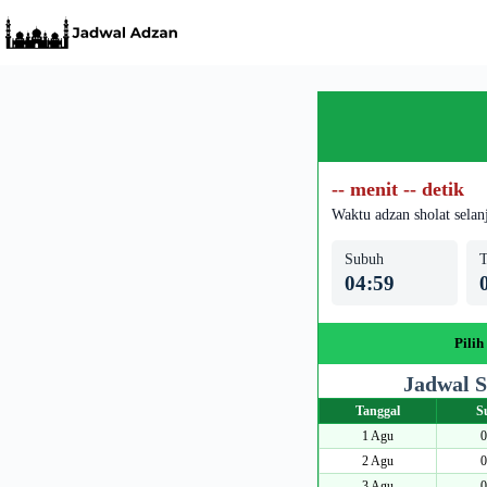
Skip
to
content
-- menit -- detik
Waktu adzan sholat selan
Subuh
T
04:59
Pilih
Jadwal S
Tanggal
S
1 Agu
0
2 Agu
0
3 Agu
0