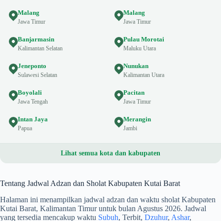
Malang
Malang
Jawa Timur
Jawa Timur
Banjarmasin
Pulau Morotai
Kalimantan Selatan
Maluku Utara
Jeneponto
Nunukan
Sulawesi Selatan
Kalimantan Utara
Boyolali
Pacitan
Jawa Tengah
Jawa Timur
Intan Jaya
Merangin
Papua
Jambi
Lihat semua kota dan kabupaten
Tentang Jadwal Adzan dan Sholat Kabupaten Kutai Barat
Halaman ini menampilkan jadwal adzan dan waktu sholat Kabupaten
Kutai Barat, Kalimantan Timur untuk bulan Agustus 2026. Jadwal
yang tersedia mencakup waktu
Subuh
, Terbit,
Dzuhur
,
Ashar
,