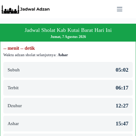
Skip
to
content
Jadwal Sholat Kab Kutai Barat Hari Ini
Jumat, 7 Agustus 2026
-- menit -- detik
Waktu adzan sholat selanjutnya:
Ashar
05:02
Subuh
06:17
Terbit
12:27
Dzuhur
15:47
Ashar