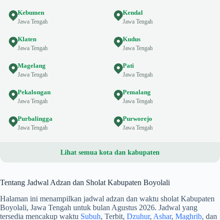
Kebumen
Kendal
Jawa Tengah
Jawa Tengah
Klaten
Kudus
Jawa Tengah
Jawa Tengah
Magelang
Pati
Jawa Tengah
Jawa Tengah
Pekalongan
Pemalang
Jawa Tengah
Jawa Tengah
Purbalingga
Purworejo
Jawa Tengah
Jawa Tengah
Lihat semua kota dan kabupaten
Tentang Jadwal Adzan dan Sholat Kabupaten Boyolali
Halaman ini menampilkan jadwal adzan dan waktu sholat Kabupaten
Boyolali, Jawa Tengah untuk bulan Agustus 2026. Jadwal yang
tersedia mencakup waktu
Subuh
, Terbit,
Dzuhur
,
Ashar
,
Maghrib
, dan