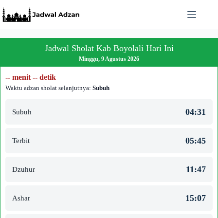
Skip
to
content
Jadwal Sholat Kab Boyolali Hari Ini
Minggu, 9 Agustus 2026
-- menit -- detik
Waktu adzan sholat selanjutnya:
Subuh
04:31
Subuh
05:45
Terbit
11:47
Dzuhur
15:07
Ashar