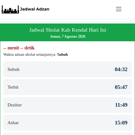
Skip
to
content
Jadwal Sholat Kab Kendal Hari Ini
Jumat, 7 Agustus 2026
-- menit -- detik
Waktu adzan sholat selanjutnya:
Subuh
04:32
Subuh
05:47
Terbit
11:49
Dzuhur
15:09
Ashar