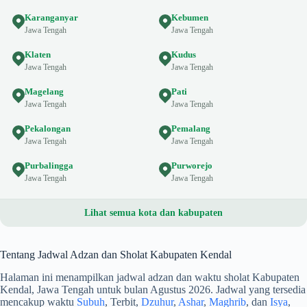
Karanganyar
Kebumen
Jawa Tengah
Jawa Tengah
Klaten
Kudus
Jawa Tengah
Jawa Tengah
Magelang
Pati
Jawa Tengah
Jawa Tengah
Pekalongan
Pemalang
Jawa Tengah
Jawa Tengah
Purbalingga
Purworejo
Jawa Tengah
Jawa Tengah
Lihat semua kota dan kabupaten
Tentang Jadwal Adzan dan Sholat Kabupaten Kendal
Halaman ini menampilkan jadwal adzan dan waktu sholat Kabupaten
Kendal, Jawa Tengah untuk bulan Agustus 2026. Jadwal yang tersedia
mencakup waktu
Subuh
, Terbit,
Dzuhur
,
Ashar
,
Maghrib
, dan
Isya
,