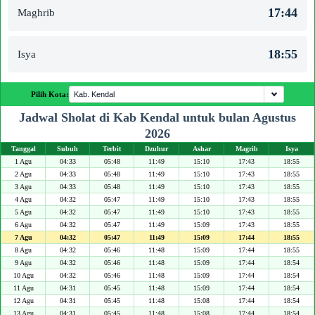
17:44
Maghrib
18:55
Isya
Pilih Kota:
Jadwal Sholat di Kab Kendal untuk bulan Agustus
2026
Tanggal
Subuh
Terbit
Dzuhur
Ashar
Magrib
Isya
1 Agu
04:33
05:48
11:49
15:10
17:43
18:55
2 Agu
04:33
05:48
11:49
15:10
17:43
18:55
3 Agu
04:33
05:48
11:49
15:10
17:43
18:55
4 Agu
04:32
05:47
11:49
15:10
17:43
18:55
5 Agu
04:32
05:47
11:49
15:10
17:43
18:55
6 Agu
04:32
05:47
11:49
15:09
17:43
18:55
7 Agu
04:32
05:47
11:49
15:09
17:44
18:55
8 Agu
04:32
05:46
11:48
15:09
17:44
18:55
9 Agu
04:32
05:46
11:48
15:09
17:44
18:54
10 Agu
04:32
05:46
11:48
15:09
17:44
18:54
11 Agu
04:31
05:45
11:48
15:09
17:44
18:54
12 Agu
04:31
05:45
11:48
15:08
17:44
18:54
13 Agu
04:31
05:45
11:48
15:08
17:44
18:54