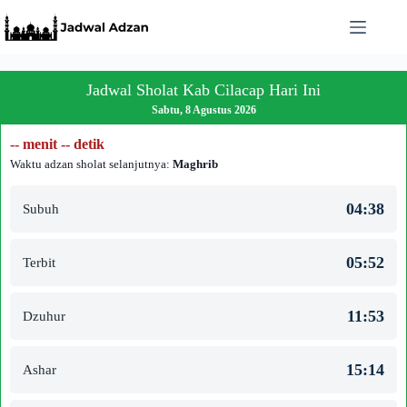
Skip
to
content
Jadwal Sholat Kab Cilacap Hari Ini
Sabtu, 8 Agustus 2026
-- menit -- detik
Waktu adzan sholat selanjutnya:
Maghrib
04:38
Subuh
05:52
Terbit
11:53
Dzuhur
15:14
Ashar