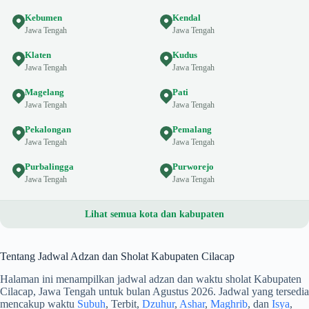
Kebumen
Kendal
Jawa Tengah
Jawa Tengah
Klaten
Kudus
Jawa Tengah
Jawa Tengah
Magelang
Pati
Jawa Tengah
Jawa Tengah
Pekalongan
Pemalang
Jawa Tengah
Jawa Tengah
Purbalingga
Purworejo
Jawa Tengah
Jawa Tengah
Lihat semua kota dan kabupaten
Tentang Jadwal Adzan dan Sholat Kabupaten Cilacap
Halaman ini menampilkan jadwal adzan dan waktu sholat Kabupaten
Cilacap, Jawa Tengah untuk bulan Agustus 2026. Jadwal yang tersedia
mencakup waktu
Subuh
, Terbit,
Dzuhur
,
Ashar
,
Maghrib
, dan
Isya
,