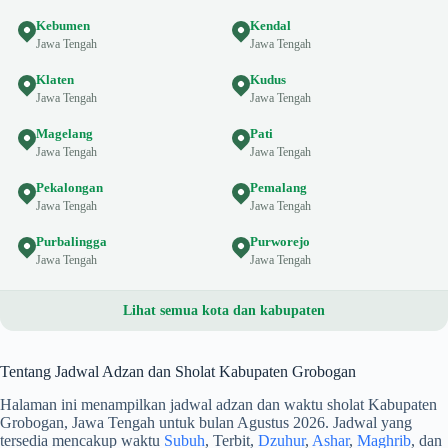
Kebumen
Kendal
Jawa Tengah
Jawa Tengah
Klaten
Kudus
Jawa Tengah
Jawa Tengah
Magelang
Pati
Jawa Tengah
Jawa Tengah
Pekalongan
Pemalang
Jawa Tengah
Jawa Tengah
Purbalingga
Purworejo
Jawa Tengah
Jawa Tengah
Lihat semua kota dan kabupaten
Tentang Jadwal Adzan dan Sholat Kabupaten Grobogan
Halaman ini menampilkan jadwal adzan dan waktu sholat Kabupaten
Grobogan, Jawa Tengah untuk bulan Agustus 2026. Jadwal yang
tersedia mencakup waktu
Subuh
, Terbit,
Dzuhur
,
Ashar
,
Maghrib
, dan