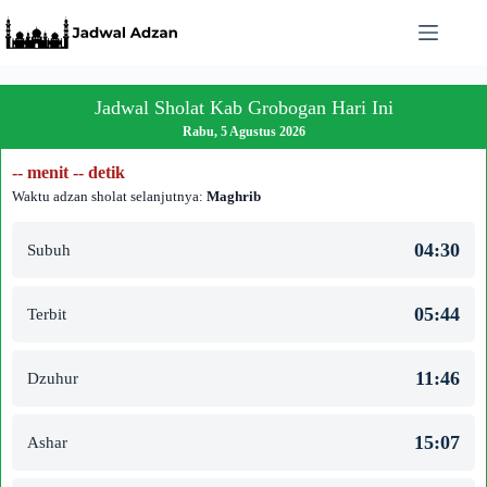
Skip
to
content
Jadwal Sholat Kab Grobogan Hari Ini
Rabu, 5 Agustus 2026
-- menit -- detik
Waktu adzan sholat selanjutnya:
Maghrib
04:30
Subuh
05:44
Terbit
11:46
Dzuhur
15:07
Ashar