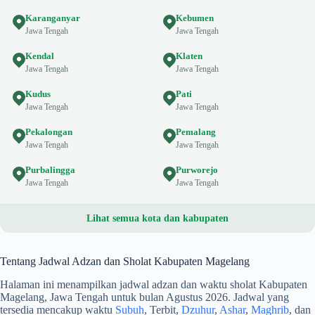
Karanganyar
Kebumen
Jawa Tengah
Jawa Tengah
Kendal
Klaten
Jawa Tengah
Jawa Tengah
Kudus
Pati
Jawa Tengah
Jawa Tengah
Pekalongan
Pemalang
Jawa Tengah
Jawa Tengah
Purbalingga
Purworejo
Jawa Tengah
Jawa Tengah
Lihat semua kota dan kabupaten
Tentang Jadwal Adzan dan Sholat Kabupaten Magelang
Halaman ini menampilkan jadwal adzan dan waktu sholat Kabupaten
Magelang, Jawa Tengah untuk bulan Agustus 2026. Jadwal yang
tersedia mencakup waktu
Subuh
, Terbit,
Dzuhur
,
Ashar
,
Maghrib
, dan