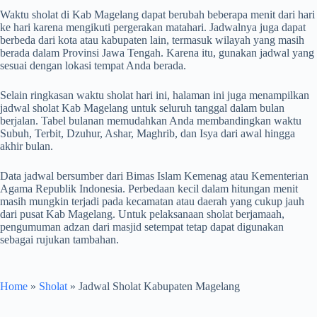
Waktu sholat di Kab Magelang dapat berubah beberapa menit dari hari
ke hari karena mengikuti pergerakan matahari. Jadwalnya juga dapat
berbeda dari kota atau kabupaten lain, termasuk wilayah yang masih
berada dalam Provinsi Jawa Tengah. Karena itu, gunakan jadwal yang
sesuai dengan lokasi tempat Anda berada.
Selain ringkasan waktu sholat hari ini, halaman ini juga menampilkan
jadwal sholat Kab Magelang untuk seluruh tanggal dalam bulan
berjalan. Tabel bulanan memudahkan Anda membandingkan waktu
Subuh, Terbit, Dzuhur, Ashar, Maghrib, dan Isya dari awal hingga
akhir bulan.
Data jadwal bersumber dari Bimas Islam Kemenag atau Kementerian
Agama Republik Indonesia. Perbedaan kecil dalam hitungan menit
masih mungkin terjadi pada kecamatan atau daerah yang cukup jauh
dari pusat Kab Magelang. Untuk pelaksanaan sholat berjamaah,
pengumuman adzan dari masjid setempat tetap dapat digunakan
sebagai rujukan tambahan.
Home
»
Sholat
»
Jadwal Sholat Kabupaten Magelang