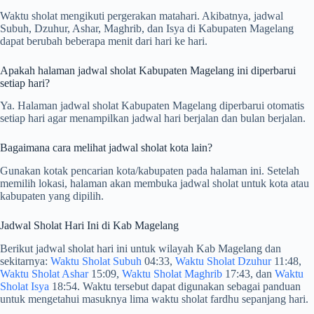
Waktu sholat mengikuti pergerakan matahari. Akibatnya, jadwal
Subuh, Dzuhur, Ashar, Maghrib, dan Isya di Kabupaten Magelang
dapat berubah beberapa menit dari hari ke hari.
Apakah halaman jadwal sholat Kabupaten Magelang ini diperbarui
setiap hari?
Ya. Halaman jadwal sholat Kabupaten Magelang diperbarui otomatis
setiap hari agar menampilkan jadwal hari berjalan dan bulan berjalan.
Bagaimana cara melihat jadwal sholat kota lain?
Gunakan kotak pencarian kota/kabupaten pada halaman ini. Setelah
memilih lokasi, halaman akan membuka jadwal sholat untuk kota atau
kabupaten yang dipilih.
Jadwal Sholat Hari Ini di Kab Magelang
Berikut jadwal sholat hari ini untuk wilayah Kab Magelang dan
sekitarnya:
Waktu Sholat Subuh
04:33,
Waktu Sholat Dzuhur
11:48,
Waktu Sholat Ashar
15:09,
Waktu Sholat Maghrib
17:43, dan
Waktu
Sholat Isya
18:54. Waktu tersebut dapat digunakan sebagai panduan
untuk mengetahui masuknya lima waktu sholat fardhu sepanjang hari.