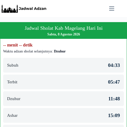
Skip
to
content
Jadwal Sholat Kab Magelang Hari Ini
Sabtu, 8 Agustus 2026
-- menit -- detik
Waktu adzan sholat selanjutnya:
Dzuhur
04:33
Subuh
05:47
Terbit
11:48
Dzuhur
15:09
Ashar