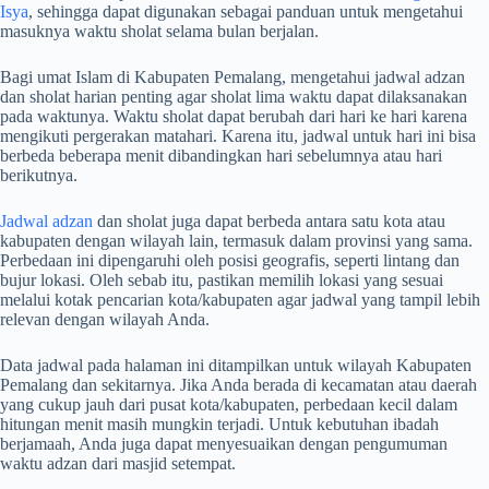
Isya
, sehingga dapat digunakan sebagai panduan untuk mengetahui
masuknya waktu sholat selama bulan berjalan.
Bagi umat Islam di Kabupaten Pemalang, mengetahui jadwal adzan
dan sholat harian penting agar sholat lima waktu dapat dilaksanakan
pada waktunya. Waktu sholat dapat berubah dari hari ke hari karena
mengikuti pergerakan matahari. Karena itu, jadwal untuk hari ini bisa
berbeda beberapa menit dibandingkan hari sebelumnya atau hari
berikutnya.
Jadwal adzan
dan sholat juga dapat berbeda antara satu kota atau
kabupaten dengan wilayah lain, termasuk dalam provinsi yang sama.
Perbedaan ini dipengaruhi oleh posisi geografis, seperti lintang dan
bujur lokasi. Oleh sebab itu, pastikan memilih lokasi yang sesuai
melalui kotak pencarian kota/kabupaten agar jadwal yang tampil lebih
relevan dengan wilayah Anda.
Data jadwal pada halaman ini ditampilkan untuk wilayah Kabupaten
Pemalang dan sekitarnya. Jika Anda berada di kecamatan atau daerah
yang cukup jauh dari pusat kota/kabupaten, perbedaan kecil dalam
hitungan menit masih mungkin terjadi. Untuk kebutuhan ibadah
berjamaah, Anda juga dapat menyesuaikan dengan pengumuman
waktu adzan dari masjid setempat.