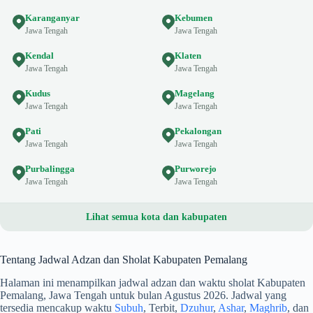
Karanganyar
Kebumen
Jawa Tengah
Jawa Tengah
Kendal
Klaten
Jawa Tengah
Jawa Tengah
Kudus
Magelang
Jawa Tengah
Jawa Tengah
Pati
Pekalongan
Jawa Tengah
Jawa Tengah
Purbalingga
Purworejo
Jawa Tengah
Jawa Tengah
Lihat semua kota dan kabupaten
Tentang Jadwal Adzan dan Sholat Kabupaten Pemalang
Halaman ini menampilkan jadwal adzan dan waktu sholat Kabupaten
Pemalang, Jawa Tengah untuk bulan Agustus 2026. Jadwal yang
tersedia mencakup waktu
Subuh
, Terbit,
Dzuhur
,
Ashar
,
Maghrib
, dan