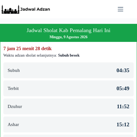
Skip
to
content
Jadwal Sholat Kab Pemalang Hari Ini
Minggu, 9 Agustus 2026
7 jam 25 menit 28 detik
Waktu adzan sholat selanjutnya:
Subuh besok
04:35
Subuh
05:49
Terbit
11:52
Dzuhur
15:12
Ashar