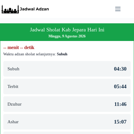
Skip
to
content
Jadwal Sholat Kab Jepara Hari Ini
Minggu, 9 Agustus 2026
-- menit -- detik
Waktu adzan sholat selanjutnya:
Subuh
04:30
Subuh
05:44
Terbit
11:46
Dzuhur
15:07
Ashar