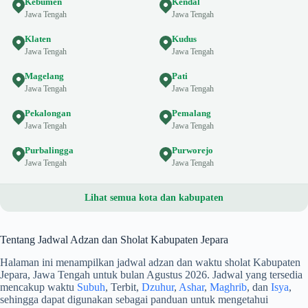
Kebumen
Kendal
Jawa Tengah
Jawa Tengah
Klaten
Kudus
Jawa Tengah
Jawa Tengah
Magelang
Pati
Jawa Tengah
Jawa Tengah
Pekalongan
Pemalang
Jawa Tengah
Jawa Tengah
Purbalingga
Purworejo
Jawa Tengah
Jawa Tengah
Lihat semua kota dan kabupaten
Tentang Jadwal Adzan dan Sholat Kabupaten Jepara
Halaman ini menampilkan jadwal adzan dan waktu sholat Kabupaten
Jepara, Jawa Tengah untuk bulan Agustus 2026. Jadwal yang tersedia
mencakup waktu
Subuh
, Terbit,
Dzuhur
,
Ashar
,
Maghrib
, dan
Isya
,
sehingga dapat digunakan sebagai panduan untuk mengetahui