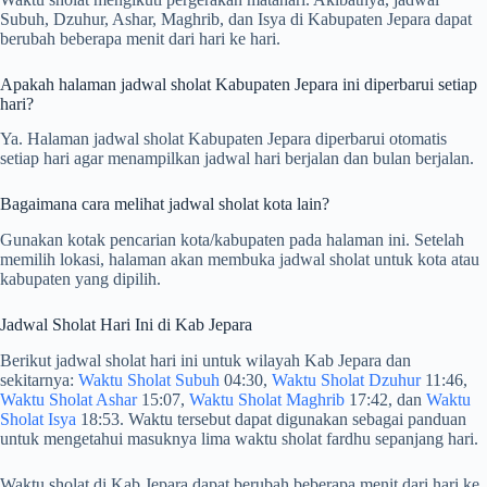
Subuh, Dzuhur, Ashar, Maghrib, dan Isya di Kabupaten Jepara dapat
berubah beberapa menit dari hari ke hari.
Apakah halaman jadwal sholat Kabupaten Jepara ini diperbarui setiap
hari?
Ya. Halaman jadwal sholat Kabupaten Jepara diperbarui otomatis
setiap hari agar menampilkan jadwal hari berjalan dan bulan berjalan.
Bagaimana cara melihat jadwal sholat kota lain?
Gunakan kotak pencarian kota/kabupaten pada halaman ini. Setelah
memilih lokasi, halaman akan membuka jadwal sholat untuk kota atau
kabupaten yang dipilih.
Jadwal Sholat Hari Ini di Kab Jepara
Berikut jadwal sholat hari ini untuk wilayah Kab Jepara dan
sekitarnya:
Waktu Sholat Subuh
04:30,
Waktu Sholat Dzuhur
11:46,
Waktu Sholat Ashar
15:07,
Waktu Sholat Maghrib
17:42, dan
Waktu
Sholat Isya
18:53. Waktu tersebut dapat digunakan sebagai panduan
untuk mengetahui masuknya lima waktu sholat fardhu sepanjang hari.
Waktu sholat di Kab Jepara dapat berubah beberapa menit dari hari ke