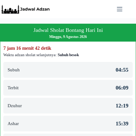
Skip
to
content
Jadwal Sholat Bontang Hari Ini
Minggu, 9 Agustus 2026
7 jam 16 menit 42 detik
Waktu adzan sholat selanjutnya:
Subuh besok
04:55
Subuh
06:09
Terbit
12:19
Dzuhur
15:39
Ashar