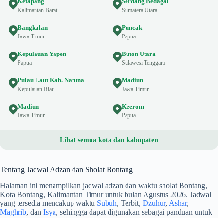
Ketapang
Serdang Bedagai
Kalimantan Barat
Sumatera Utara
Bangkalan
Puncak
Jawa Timur
Papua
Kepulauan Yapen
Buton Utara
Papua
Sulawesi Tenggara
Pulau Laut Kab. Natuna
Madiun
Kepulauan Riau
Jawa Timur
Madiun
Keerom
Jawa Timur
Papua
Lihat semua kota dan kabupaten
Tentang Jadwal Adzan dan Sholat Bontang
Halaman ini menampilkan jadwal adzan dan waktu sholat Bontang,
Kota Bontang, Kalimantan Timur untuk bulan Agustus 2026. Jadwal
yang tersedia mencakup waktu
Subuh
, Terbit,
Dzuhur
,
Ashar
,
Maghrib
, dan
Isya
, sehingga dapat digunakan sebagai panduan untuk