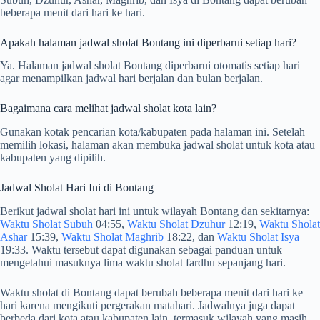
beberapa menit dari hari ke hari.
Apakah halaman jadwal sholat Bontang ini diperbarui setiap hari?
Ya. Halaman jadwal sholat Bontang diperbarui otomatis setiap hari
agar menampilkan jadwal hari berjalan dan bulan berjalan.
Bagaimana cara melihat jadwal sholat kota lain?
Gunakan kotak pencarian kota/kabupaten pada halaman ini. Setelah
memilih lokasi, halaman akan membuka jadwal sholat untuk kota atau
kabupaten yang dipilih.
Jadwal Sholat Hari Ini di Bontang
Berikut jadwal sholat hari ini untuk wilayah Bontang dan sekitarnya:
Waktu Sholat Subuh
04:55,
Waktu Sholat Dzuhur
12:19,
Waktu Sholat
Ashar
15:39,
Waktu Sholat Maghrib
18:22, dan
Waktu Sholat Isya
19:33. Waktu tersebut dapat digunakan sebagai panduan untuk
mengetahui masuknya lima waktu sholat fardhu sepanjang hari.
Waktu sholat di Bontang dapat berubah beberapa menit dari hari ke
hari karena mengikuti pergerakan matahari. Jadwalnya juga dapat
berbeda dari kota atau kabupaten lain, termasuk wilayah yang masih