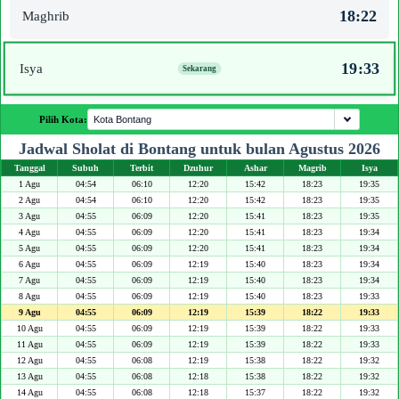
18:22
Maghrib
19:33
Isya
Pilih Kota:
Jadwal Sholat di Bontang untuk bulan Agustus 2026
Tanggal
Subuh
Terbit
Dzuhur
Ashar
Magrib
Isya
1 Agu
04:54
06:10
12:20
15:42
18:23
19:35
2 Agu
04:54
06:10
12:20
15:42
18:23
19:35
3 Agu
04:55
06:09
12:20
15:41
18:23
19:35
4 Agu
04:55
06:09
12:20
15:41
18:23
19:34
5 Agu
04:55
06:09
12:20
15:41
18:23
19:34
6 Agu
04:55
06:09
12:19
15:40
18:23
19:34
7 Agu
04:55
06:09
12:19
15:40
18:23
19:34
8 Agu
04:55
06:09
12:19
15:40
18:23
19:33
9 Agu
04:55
06:09
12:19
15:39
18:22
19:33
10 Agu
04:55
06:09
12:19
15:39
18:22
19:33
11 Agu
04:55
06:09
12:19
15:39
18:22
19:33
12 Agu
04:55
06:08
12:19
15:38
18:22
19:32
13 Agu
04:55
06:08
12:18
15:38
18:22
19:32
14 Agu
04:55
06:08
12:18
15:37
18:22
19:32