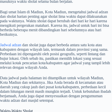
masuknya waktu sholat selama bulan berjalan.
Bagi umat Islam di Madiun, Kota Madiun, mengetahui jadwal adzan
dan sholat harian penting agar sholat lima waktu dapat dilaksanakan
pada waktunya. Waktu sholat dapat berubah dari hari ke hari karena
mengikuti pergerakan matahari. Karena itu, jadwal untuk hari ini bisa
berbeda beberapa menit dibandingkan hari sebelumnya atau hari
berikutnya.
Jadwal adzan
dan sholat juga dapat berbeda antara satu kota atau
kabupaten dengan wilayah lain, termasuk dalam provinsi yang sama.
Perbedaan ini dipengaruhi oleh posisi geografis, seperti lintang dan
bujur lokasi. Oleh sebab itu, pastikan memilih lokasi yang sesuai
melalui kotak pencarian kota/kabupaten agar jadwal yang tampil lebih
relevan dengan wilayah Anda.
Data jadwal pada halaman ini ditampilkan untuk wilayah Madiun,
Kota Madiun dan sekitarnya. Jika Anda berada di kecamatan atau
daerah yang cukup jauh dari pusat kota/kabupaten, perbedaan kecil
dalam hitungan menit masih mungkin terjadi. Untuk kebutuhan ibadah
berjamaah, Anda juga dapat menyesuaikan dengan pengumuman
waktu adzan dari masjid setempat.
Waktu-Waktu Sholat