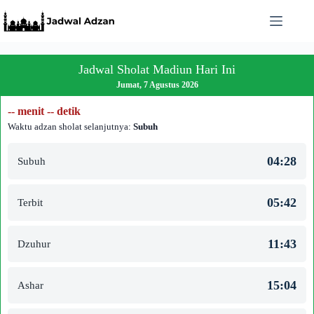
Skip
to
content
Jadwal Sholat Madiun Hari Ini
Jumat, 7 Agustus 2026
-- menit -- detik
Waktu adzan sholat selanjutnya:
Subuh
04:28
Subuh
05:42
Terbit
11:43
Dzuhur
15:04
Ashar