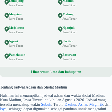
Lumajang
Madiun
Jawa Timur
Jawa Timur
Magetan
Malang
Jawa Timur
Jawa Timur
Mojokerto
Nganjuk
Jawa Timur
Jawa Timur
Ngawi
Pacitan
Jawa Timur
Jawa Timur
Pamekasan
Pasuruan
Jawa Timur
Jawa Timur
Lihat semua kota dan kabupaten
Tentang Jadwal Adzan dan Sholat Madiun
Halaman ini menampilkan jadwal adzan dan waktu sholat Madiun,
Kota Madiun, Jawa Timur untuk bulan Agustus 2026. Jadwal yang
tersedia mencakup waktu
Subuh
, Terbit,
Dzuhur
,
Ashar
,
Maghrib
, dan
Isya
, sehingga dapat digunakan sebagai panduan untuk mengetahui