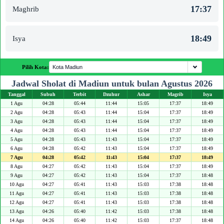
17:37
Maghrib
18:49
Isya
Pilih Kota:
Jadwal Sholat di Madiun untuk bulan Agustus 2026
Tanggal
Subuh
Terbit
Dzuhur
Ashar
Magrib
Isya
1 Agu
04:28
05:44
11:44
15:05
17:37
18:49
2 Agu
04:28
05:43
11:44
15:04
17:37
18:49
3 Agu
04:28
05:43
11:44
15:04
17:37
18:49
4 Agu
04:28
05:43
11:44
15:04
17:37
18:49
5 Agu
04:28
05:43
11:43
15:04
17:37
18:49
6 Agu
04:28
05:42
11:43
15:04
17:37
18:49
7 Agu
04:28
05:42
11:43
15:04
17:37
18:49
8 Agu
04:27
05:42
11:43
15:04
17:37
18:49
9 Agu
04:27
05:42
11:43
15:04
17:37
18:48
10 Agu
04:27
05:41
11:43
15:03
17:38
18:48
11 Agu
04:27
05:41
11:43
15:03
17:38
18:48
12 Agu
04:27
05:41
11:43
15:03
17:38
18:48
13 Agu
04:26
05:40
11:42
15:03
17:38
18:48
14 Agu
04:26
05:40
11:42
15:03
17:37
18:48