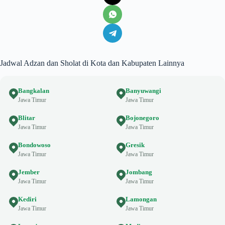
Jadwal Adzan dan Sholat di Kota dan Kabupaten Lainnya
Bangkalan
Banyuwangi
Jawa Timur
Jawa Timur
Blitar
Bojonegoro
Jawa Timur
Jawa Timur
Bondowoso
Gresik
Jawa Timur
Jawa Timur
Jember
Jombang
Jawa Timur
Jawa Timur
Kediri
Lamongan
Jawa Timur
Jawa Timur