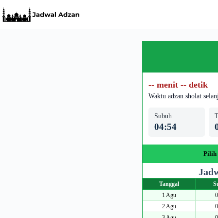
Skip
to
content
-- menit -- detik
Waktu adzan sholat selan
Subuh
T
04:54
Pilih
Jadw
Tanggal
S
1 Agu
0
2 Agu
0
3 Agu
0