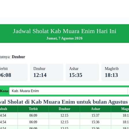
Jadwal Sholat Kab Muara Enim Hari Ini
Jumat, 7 Agustus 2026
jutnya:
Dzuhur
erbit
Dzuhur
Ashar
Maghrib
06:08
12:14
15:35
18:13
 Kota:
al Sholat di Kab Muara Enim untuk bulan Agustus
ubuh
Terbit
Dzuhur
Ashar
Magr
4:54
06:09
12:15
15:37
18:1
4:54
06:09
12:15
15:36
18:1
4:54
06:09
12:15
15:36
18:1