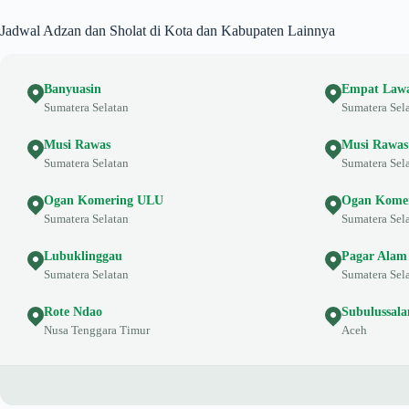
Jadwal Adzan dan Sholat di Kota dan Kabupaten Lainnya
Banyuasin
Empat Law
Sumatera Selatan
Sumatera Sel
Musi Rawas
Musi Rawas
Sumatera Selatan
Sumatera Sel
Ogan Komering ULU
Ogan Komer
Sumatera Selatan
Sumatera Sel
Lubuklinggau
Pagar Alam
Sumatera Selatan
Sumatera Sel
Rote Ndao
Subulussal
Nusa Tenggara Timur
Aceh