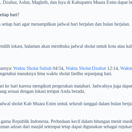
, Dzuhur, Ashar, Maghrib, dan Isya di Kabupaten Muara Enim dapat ber
tiap hari?
etiap hari agar menampilkan jadwal hari berjalan dan bulan berjalan.
milih lokasi, halaman akan membuka jadwal sholat untuk kota atau kab
tarnya:
Waktu Sholat Subuh
04:54,
Waktu Sholat Dzuhur
12:14,
Waktu
getahui masuknya lima waktu sholat fardhu sepanjang hari.
i ke hari karena mengikuti pergerakan matahari. Jadwalnya juga dapat
ang sesuai dengan lokasi tempat Anda berada.
an jadwal sholat Kab Muara Enim untuk seluruh tanggal dalam bulan 
ama Republik Indonesia. Perbedaan kecil dalam hitungan menit masih
an adzan dari masjid setempat tetap dapat digunakan sebagai rujuka