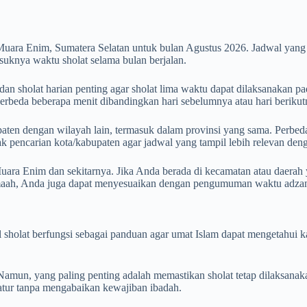
Muara Enim, Sumatera Selatan untuk bulan Agustus 2026. Jadwal yan
uknya waktu sholat selama bulan berjalan.
 sholat harian penting agar sholat lima waktu dapat dilaksanakan pad
 berbeda beberapa menit dibandingkan hari sebelumnya atau hari berikut
aten dengan wilayah lain, termasuk dalam provinsi yang sama. Perbedaan
otak pencarian kota/kabupaten agar jadwal yang tampil lebih relevan de
ara Enim dan sekitarnya. Jika Anda berada di kecamatan atau daerah y
amaah, Anda juga dapat menyesuaikan dengan pengumuman waktu adzan 
wal sholat berfungsi sebagai panduan agar umat Islam dapat mengetahu
mun, yang paling penting adalah memastikan sholat tetap dilaksanak
iatur tanpa mengabaikan kewajiban ibadah.