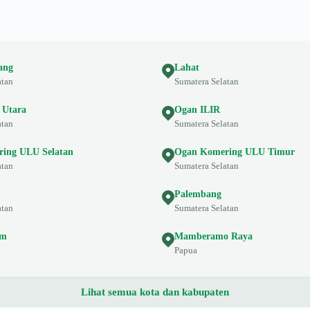
ang
Lahat
atan
Sumatera Selatan
 Utara
Ogan ILIR
atan
Sumatera Selatan
ing ULU Selatan
Ogan Komering ULU Timur
atan
Sumatera Selatan
Palembang
atan
Sumatera Selatan
am
Mamberamo Raya
Papua
Lihat semua kota dan kabupaten