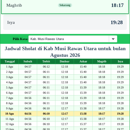
18:17
Maghrib
19:28
Isya
Pilih Kota:
Jadwal Sholat di Kab Musi Rawas Utara untuk bulan
Agustus 2026
Tanggal
Subuh
Terbit
Dzuhur
Ashar
Magrib
Isya
1 Agu
04:57
06:12
12:18
15:40
18:18
19:29
2 Agu
04:57
06:11
12:18
15:40
18:18
19:29
3 Agu
04:57
06:11
12:18
15:40
18:18
19:29
4 Agu
04:57
06:11
12:18
15:40
18:18
19:29
5 Agu
04:57
06:11
12:18
15:39
18:18
19:29
6 Agu
04:57
06:11
12:18
15:39
18:18
19:29
7 Agu
04:56
06:11
12:18
15:39
18:18
19:29
8 Agu
04:56
06:11
12:18
15:39
18:18
19:28
9 Agu
04:56
06:10
12:17
15:38
18:17
19:28
10 Agu
04:56
06:10
12:17
15:38
18:17
19:28
11 Agu
04:56
06:10
12:17
15:38
18:17
19:28
12 Agu
04:56
06:10
12:17
15:37
18:17
19:28
13 Agu
04:56
06:10
12:17
15:37
18:17
19:27