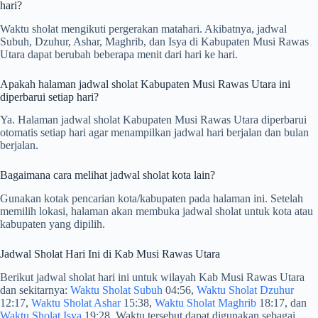
hari?
Waktu sholat mengikuti pergerakan matahari. Akibatnya, jadwal
Subuh, Dzuhur, Ashar, Maghrib, dan Isya di Kabupaten Musi Rawas
Utara dapat berubah beberapa menit dari hari ke hari.
Apakah halaman jadwal sholat Kabupaten Musi Rawas Utara ini
diperbarui setiap hari?
Ya. Halaman jadwal sholat Kabupaten Musi Rawas Utara diperbarui
otomatis setiap hari agar menampilkan jadwal hari berjalan dan bulan
berjalan.
Bagaimana cara melihat jadwal sholat kota lain?
Gunakan kotak pencarian kota/kabupaten pada halaman ini. Setelah
memilih lokasi, halaman akan membuka jadwal sholat untuk kota atau
kabupaten yang dipilih.
Jadwal Sholat Hari Ini di Kab Musi Rawas Utara
Berikut jadwal sholat hari ini untuk wilayah Kab Musi Rawas Utara
dan sekitarnya:
Waktu Sholat Subuh
04:56,
Waktu Sholat Dzuhur
12:17,
Waktu Sholat Ashar
15:38,
Waktu Sholat Maghrib
18:17, dan
Waktu Sholat Isya
19:28. Waktu tersebut dapat digunakan sebagai