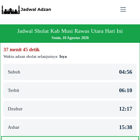
Skip
to
content
Jadwal Sholat Kab Musi Rawas Utara Hari Ini
Senin, 10 Agustus 2026
37 menit 45 detik
Waktu adzan sholat selanjutnya:
Isya
04:56
Subuh
06:10
Terbit
12:17
Dzuhur
15:38
Ashar