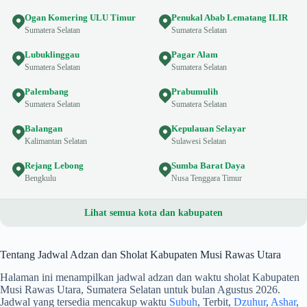
Ogan Komering ULU Timur
Penukal Abab Lematang ILIR
Sumatera Selatan
Sumatera Selatan
Lubuklinggau
Pagar Alam
Sumatera Selatan
Sumatera Selatan
Palembang
Prabumulih
Sumatera Selatan
Sumatera Selatan
Balangan
Kepulauan Selayar
Kalimantan Selatan
Sulawesi Selatan
Rejang Lebong
Sumba Barat Daya
Bengkulu
Nusa Tenggara Timur
Lihat semua kota dan kabupaten
Tentang Jadwal Adzan dan Sholat Kabupaten Musi Rawas Utara
Halaman ini menampilkan jadwal adzan dan waktu sholat Kabupaten
Musi Rawas Utara, Sumatera Selatan untuk bulan Agustus 2026.
Jadwal yang tersedia mencakup waktu
Subuh
, Terbit,
Dzuhur
,
Ashar
,