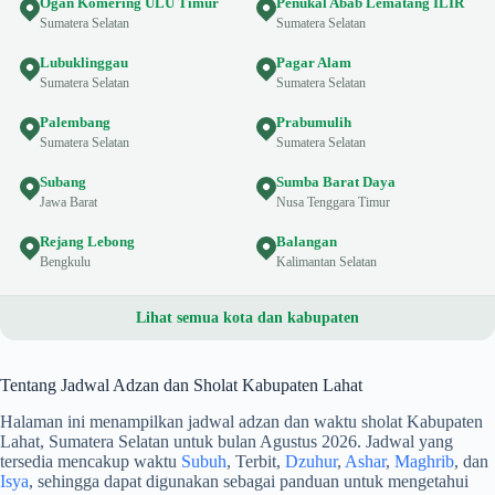
Ogan Komering ULU Timur
Penukal Abab Lematang ILIR
Sumatera Selatan
Sumatera Selatan
Lubuklinggau
Pagar Alam
Sumatera Selatan
Sumatera Selatan
Palembang
Prabumulih
Sumatera Selatan
Sumatera Selatan
Subang
Sumba Barat Daya
Jawa Barat
Nusa Tenggara Timur
Rejang Lebong
Balangan
Bengkulu
Kalimantan Selatan
Lihat semua kota dan kabupaten
Tentang Jadwal Adzan dan Sholat Kabupaten Lahat
Halaman ini menampilkan jadwal adzan dan waktu sholat Kabupaten
Lahat, Sumatera Selatan untuk bulan Agustus 2026. Jadwal yang
tersedia mencakup waktu
Subuh
, Terbit,
Dzuhur
,
Ashar
,
Maghrib
, dan
Isya
, sehingga dapat digunakan sebagai panduan untuk mengetahui