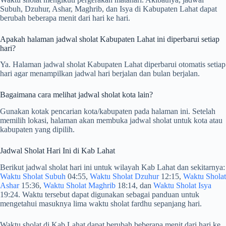
Subuh, Dzuhur, Ashar, Maghrib, dan Isya di Kabupaten Lahat dapat
berubah beberapa menit dari hari ke hari.
Apakah halaman jadwal sholat Kabupaten Lahat ini diperbarui setiap
hari?
Ya. Halaman jadwal sholat Kabupaten Lahat diperbarui otomatis setiap
hari agar menampilkan jadwal hari berjalan dan bulan berjalan.
Bagaimana cara melihat jadwal sholat kota lain?
Gunakan kotak pencarian kota/kabupaten pada halaman ini. Setelah
memilih lokasi, halaman akan membuka jadwal sholat untuk kota atau
kabupaten yang dipilih.
Jadwal Sholat Hari Ini di Kab Lahat
Berikut jadwal sholat hari ini untuk wilayah Kab Lahat dan sekitarnya:
Waktu Sholat Subuh
04:55,
Waktu Sholat Dzuhur
12:15,
Waktu Sholat
Ashar
15:36,
Waktu Sholat Maghrib
18:14, dan
Waktu Sholat Isya
19:24. Waktu tersebut dapat digunakan sebagai panduan untuk
mengetahui masuknya lima waktu sholat fardhu sepanjang hari.
Waktu sholat di Kab Lahat dapat berubah beberapa menit dari hari ke