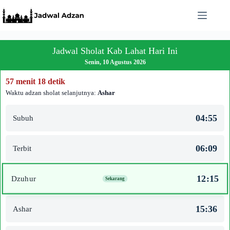
Skip
to
content
Jadwal Sholat Kab Lahat Hari Ini
Senin, 10 Agustus 2026
57 menit 18 detik
Waktu adzan sholat selanjutnya:
Ashar
04:55
Subuh
06:09
Terbit
12:15
Dzuhur
15:36
Ashar