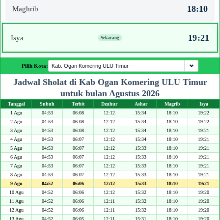
18:10
Maghrib
19:21
Isya
Pilih Kota:
Jadwal Sholat di Kab Ogan Komering ULU Timur
untuk bulan Agustus 2026
Tanggal
Subuh
Terbit
Dzuhur
Ashar
Magrib
Isya
1 Agu
04:53
06:08
12:12
15:34
18:10
19:22
2 Agu
04:53
06:08
12:12
15:34
18:10
19:22
3 Agu
04:53
06:08
12:12
15:34
18:10
19:21
4 Agu
04:53
06:07
12:12
15:34
18:10
19:21
5 Agu
04:53
06:07
12:12
15:33
18:10
19:21
6 Agu
04:53
06:07
12:12
15:33
18:10
19:21
7 Agu
04:53
06:07
12:12
15:33
18:10
19:21
8 Agu
04:53
06:07
12:12
15:33
18:10
19:21
9 Agu
04:52
06:06
12:12
15:33
18:10
19:21
10 Agu
04:52
06:06
12:12
15:32
18:10
19:20
11 Agu
04:52
06:06
12:11
15:32
18:10
19:20
12 Agu
04:52
06:06
12:11
15:32
18:10
19:20
13 Agu
04:52
06:05
12:11
15:31
18:10
19:20