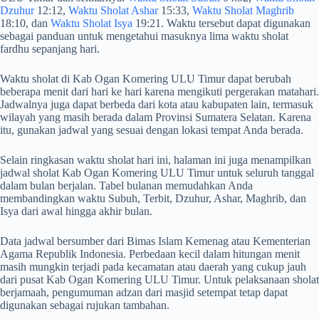
Dzuhur
12:12,
Waktu Sholat Ashar
15:33,
Waktu Sholat Maghrib
18:10, dan
Waktu Sholat Isya
19:21. Waktu tersebut dapat digunakan
sebagai panduan untuk mengetahui masuknya lima waktu sholat
fardhu sepanjang hari.
Waktu sholat di Kab Ogan Komering ULU Timur dapat berubah
beberapa menit dari hari ke hari karena mengikuti pergerakan matahari.
Jadwalnya juga dapat berbeda dari kota atau kabupaten lain, termasuk
wilayah yang masih berada dalam Provinsi Sumatera Selatan. Karena
itu, gunakan jadwal yang sesuai dengan lokasi tempat Anda berada.
Selain ringkasan waktu sholat hari ini, halaman ini juga menampilkan
jadwal sholat Kab Ogan Komering ULU Timur untuk seluruh tanggal
dalam bulan berjalan. Tabel bulanan memudahkan Anda
membandingkan waktu Subuh, Terbit, Dzuhur, Ashar, Maghrib, dan
Isya dari awal hingga akhir bulan.
Data jadwal bersumber dari Bimas Islam Kemenag atau Kementerian
Agama Republik Indonesia. Perbedaan kecil dalam hitungan menit
masih mungkin terjadi pada kecamatan atau daerah yang cukup jauh
dari pusat Kab Ogan Komering ULU Timur. Untuk pelaksanaan sholat
berjamaah, pengumuman adzan dari masjid setempat tetap dapat
digunakan sebagai rujukan tambahan.