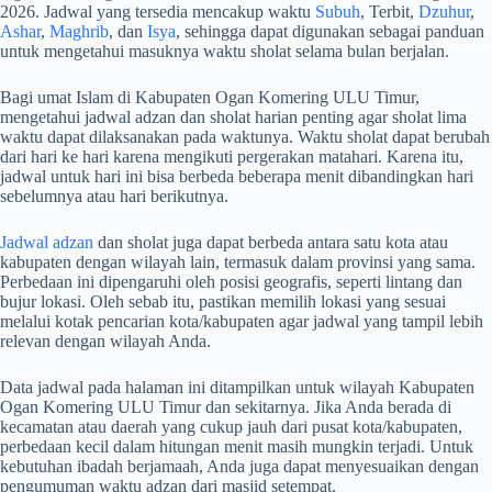
2026. Jadwal yang tersedia mencakup waktu
Subuh
, Terbit,
Dzuhur
,
Ashar
,
Maghrib
, dan
Isya
, sehingga dapat digunakan sebagai panduan
untuk mengetahui masuknya waktu sholat selama bulan berjalan.
Bagi umat Islam di Kabupaten Ogan Komering ULU Timur,
mengetahui jadwal adzan dan sholat harian penting agar sholat lima
waktu dapat dilaksanakan pada waktunya. Waktu sholat dapat berubah
dari hari ke hari karena mengikuti pergerakan matahari. Karena itu,
jadwal untuk hari ini bisa berbeda beberapa menit dibandingkan hari
sebelumnya atau hari berikutnya.
Jadwal adzan
dan sholat juga dapat berbeda antara satu kota atau
kabupaten dengan wilayah lain, termasuk dalam provinsi yang sama.
Perbedaan ini dipengaruhi oleh posisi geografis, seperti lintang dan
bujur lokasi. Oleh sebab itu, pastikan memilih lokasi yang sesuai
melalui kotak pencarian kota/kabupaten agar jadwal yang tampil lebih
relevan dengan wilayah Anda.
Data jadwal pada halaman ini ditampilkan untuk wilayah Kabupaten
Ogan Komering ULU Timur dan sekitarnya. Jika Anda berada di
kecamatan atau daerah yang cukup jauh dari pusat kota/kabupaten,
perbedaan kecil dalam hitungan menit masih mungkin terjadi. Untuk
kebutuhan ibadah berjamaah, Anda juga dapat menyesuaikan dengan
pengumuman waktu adzan dari masjid setempat.