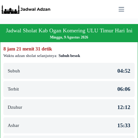
Skip
to
content
Jadwal Sholat Kab Ogan Komering ULU Timur Hari Ini
Minggu, 9 Agustus 2026
8 jam 21 menit 31 detik
Waktu adzan sholat selanjutnya:
Subuh besok
04:52
Subuh
06:06
Terbit
12:12
Dzuhur
15:33
Ashar